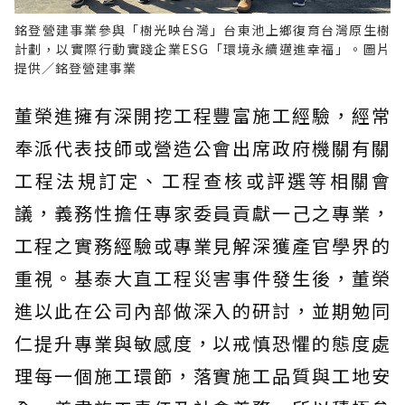
銘登營建事業參與「樹光映台灣」台東池上鄉復育台灣原生樹
計劃，以實際行動實踐企業ESG「環境永續邁進幸福」。圖片
提供／銘登營建事業
董榮進擁有深開挖工程豐富施工經驗，經常
奉派代表技師或營造公會出席政府機關有關
工程法規訂定、工程查核或評選等相關會
議，義務性擔任專家委員貢獻一己之專業，
工程之實務經驗或專業見解深獲產官學界的
重視。基泰大直工程災害事件發生後，董榮
進以此在公司內部做深入的研討，並期勉同
仁提升專業與敏感度，以戒慎恐懼的態度處
理每一個施工環節，落實施工品質與工地安