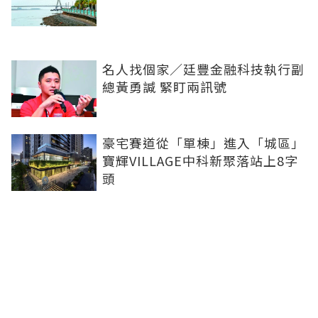
名人找個家／廷豐金融科技執行副
總黃勇諴 緊盯兩訊號
豪宅賽道從「單棟」進入「城區」
寶輝VILLAGE中科新聚落站上8字
頭