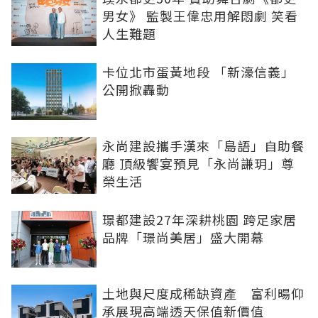
男女》 監製王偉忠用解悶劇 笑看
人生難題
卡位北市蛋黃地段 「新濠信義」
公開掀轟動
永尚建設攜手漢來「島語」自助餐
廳 頂級饗宴預見「永尚謙玥」尊
榮生活
璟都建設27年深耕桃園 跨足家居
品牌「璟尚美居」盛大開幕
土地與尺度成稀缺資產 富利暘仰
承展現高端透天保值新價值