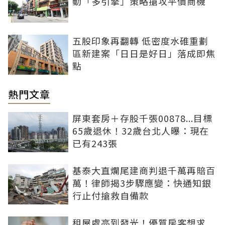
動「多引擎」策略搶攻平價商機
五股印象再翻轉 低密度水碓重劃
區新建案「日日是好日」落成即焦
點
熱門文章
屏東套房＋存股千張00878...目標
65歲退休！32歲台北人曝：現在
已有243張
基泰大直爛尾建商判退千萬再賠百
萬！律師揭3步驟應變：快通知銀
行止付搶救自備款
租屋處亮到發光！優質房客想求