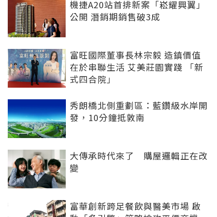
機捷A20站首排新案「崧耀興翼」
公開 潛銷期銷售破3成
富旺國際董事長林宗毅 造鎮價值
在於串聯生活 艾美莊園實踐 「新
式四合院」
秀朗橋北側重劃區：藍鑽級水岸開
發，10分鐘抵敦南
大傳承時代來了 購屋邏輯正在改
變
富華創新跨足餐飲與醫美市場 啟