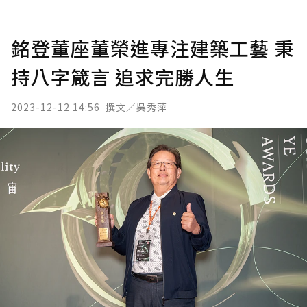
銘登董座董榮進專注建築工藝 秉
持八字箴言 追求完勝人生
2023-12-12 14:56
撰文／吳秀萍