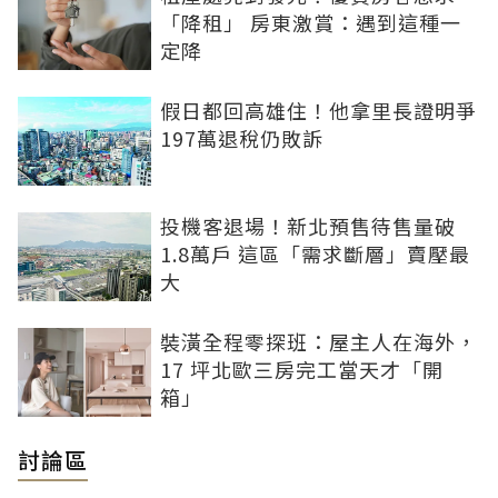
「降租」 房東激賞：遇到這種一
定降
假日都回高雄住！他拿里長證明爭
197萬退稅仍敗訴
投機客退場！新北預售待售量破
1.8萬戶 這區「需求斷層」賣壓最
大
裝潢全程零探班：屋主人在海外，
17 坪北歐三房完工當天才「開
箱」
討論區