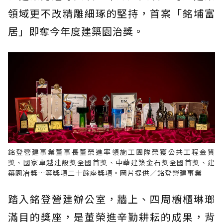
領域更不改精雕細琢的堅持，首案「銘埔富
居」即奪今年度建築園治獎。
銘登營建事業董事長董榮進率領施工團隊榮獲公共工程金質
獎、國家卓越建設獎全國首獎、中華建築金石獎全國首獎、建
築園冶獎…等獎項二十餘座獎項。圖片提供／銘登營建事業
踏入銘登營建辦公室，牆上、四周櫥櫃琳瑯
滿目的獎座，是董榮進辛勤耕耘的成果，背