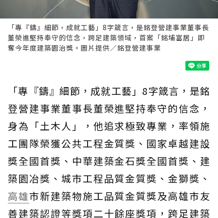
「專『鑄』細節，成就工藝」8字箴言，是銘登營建事業董事長
董榮進堅持奉守的信念，跨足建築領域，首案「銘埔富居」即
奪今年度建築園治獎。圖片提供／銘登營建事業
「專『鑄』細節，成就工藝」8字箴言，是銘
登營建事業董事長董榮進堅持奉守的信念，
身為「土木人」，他追求極致專業，率領施
工團隊榮獲公共工程金質獎、國家卓越建設
獎全國首獎、中華建築金石獎全國首獎、建
築園冶獎、城市工程品質金質獎、金獅獎、
高雄
市新建築物施工品質金質獎及高雄市友
善建築認證等獎項二十餘座獎項，跨足建築