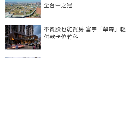
全台中之冠
不賣股也能買房 富宇「學森」輕
付款卡位竹科
全球頂奢品牌，為何集體押注溫哥
華西區？ 從 Oakridge Park 看溫
哥華西區的資產價值
2房2衛智慧輕裝修！ 宜園之青大
雅登場，高坪效質感宅首選