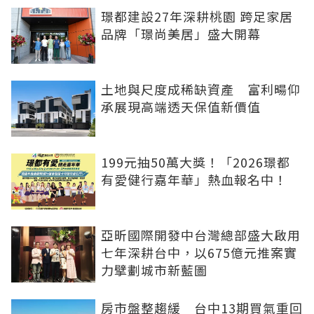
璟都建設27年深耕桃園 跨足家居
品牌「璟尚美居」盛大開幕
土地與尺度成稀缺資產 富利暘仰
承展現高端透天保值新價值
199元抽50萬大獎！「2026璟都
有愛健行嘉年華」熱血報名中！
亞昕國際開發中台灣總部盛大啟用
七年深耕台中，以675億元推案實
力擘劃城市新藍圖
房市盤整趨緩 台中13期買氣重回