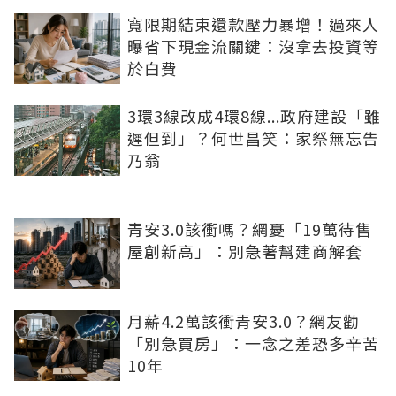
寬限期結束還款壓力暴增！過來人
曝省下現金流關鍵：沒拿去投資等
於白費
3環3線改成4環8線...政府建設「雖
遲但到」？何世昌笑：家祭無忘告
乃翁
青安3.0該衝嗎？網憂「19萬待售
屋創新高」：別急著幫建商解套
月薪4.2萬該衝青安3.0？網友勸
「別急買房」：一念之差恐多辛苦
10年