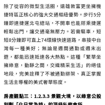
除了從容的微型生活圈，遠雄敦富更坐擁機
捷特區正核心的強大交通樞紐優勢。步行5分
鐘即達捷運北屯總站，不開車也能搭乘捷運
輕鬆出門，讓交通毫無壓力。若需驅車，短
短8分鐘即可直上74環線快速道路，串接中台
灣每一種美好；無論是週間通勤或週末出
遊，都能迅速抵達各大熱點。這種「繁華坐
擁綠意，動靜之間，交織精采生活」的絕佳
地段，完美詮釋了不被通勤綁架、真正掌握
生活主導權的美式奢華態度。
房產觀點三：1.2.3.3 景觀大境，以綠意公設
刻劃「化日常為詩」的頂級私密會所