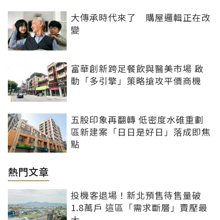
大傳承時代來了 購屋邏輯正在改
變
富華創新跨足餐飲與醫美市場 啟
動「多引擎」策略搶攻平價商機
五股印象再翻轉 低密度水碓重劃
區新建案「日日是好日」落成即焦
點
熱門文章
投機客退場！新北預售待售量破
1.8萬戶 這區「需求斷層」賣壓最
大