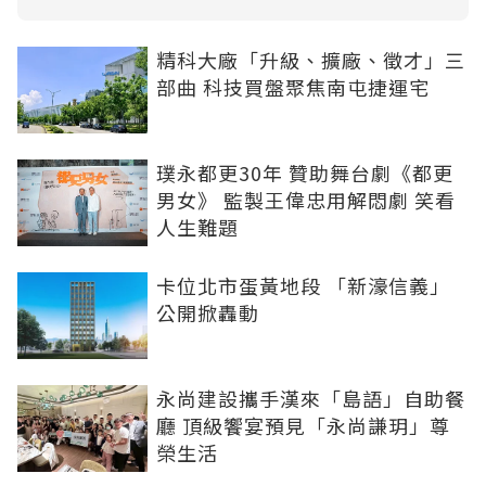
精科大廠「升級、擴廠、徵才」三
部曲 科技買盤聚焦南屯捷運宅
璞永都更30年 贊助舞台劇《都更
男女》 監製王偉忠用解悶劇 笑看
人生難題
卡位北市蛋黃地段 「新濠信義」
公開掀轟動
永尚建設攜手漢來「島語」自助餐
廳 頂級饗宴預見「永尚謙玥」尊
榮生活