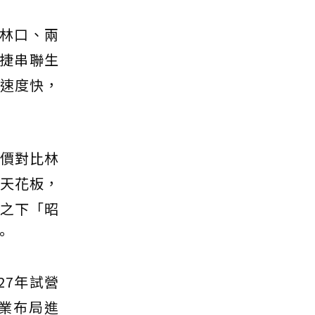
軌林口、兩
捷串聯生
進速度快，
房價對比林
元天花板，
比之下「昭
。
27年試營
企業布局進