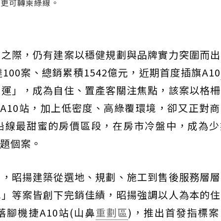
來更可轉乘綠線。
厚之際，仍有建案以穩健規劃與品牌實力突圍而出
100案、總銷累積1542億元，近期首度插旗A10
大運」，成為自住、置產客關注焦點，該案以格柵
運A10站，加上低密度、高綠覆環境，卻又正對
沿線最甜蜜的房價區段，在房市冷盤中，成為少
題個案。
商，昭揚建築從選地、規劃、施工到售後服務層層
地」等案皆創下完銷佳績，昭揚強調以人為本的住
腳機捷A10站(山鼻
重劃區
)，推出首發指標