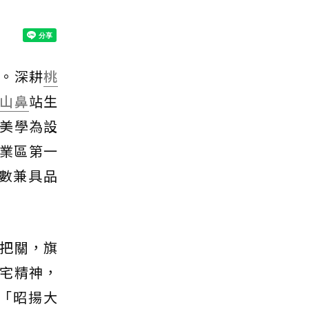
。深耕
桃
山鼻
站生
美學為設
商業區第一
數兼具品
把關，旗
宅精神，
案「昭揚大