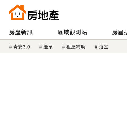
房產新訊
區域觀測站
房屋
青安3.0
繼承
租屋補助
浴室