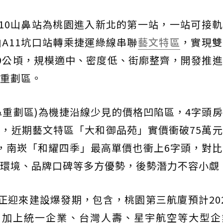
10山鼻站為桃園進入新北的第一站，一站可接
A11坑口站轉乘捷運綠線串聯
藝文特區
，實現雙
9公頃，規模適中、密度低、街廓整齊，開發推
重劃區。
山鼻重劃區)為機捷沿線少見的價格凹陷區，4字頭
，近期藝文特區「大和御品苑」實價衝破75萬
元，南崁「和耀四季」最高單價也衝上6字頭，對
環境、品牌口碑等多方優勢，後勢潛力不容小覷
)正迎來建設爆發期，包含，桃園第三航廈預計20
元，加上統一企業、台灣人壽、星宇航空等大型