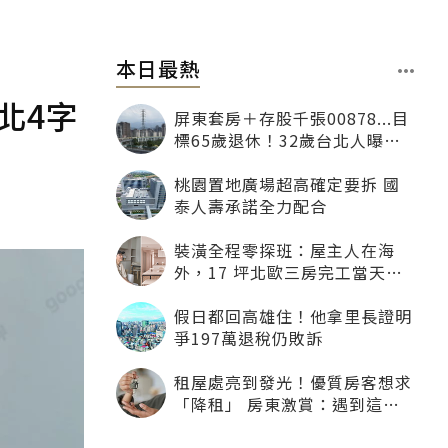
本日最熱
北4字
屏東套房＋存股千張00878...目
標65歲退休！32歲台北人曝：
現在已有243張
桃園置地廣場超高確定要拆 國
泰人壽承諾全力配合
裝潢全程零探班：屋主人在海
外，17 坪北歐三房完工當天才
「開箱」
假日都回高雄住！他拿里長證明
爭197萬退稅仍敗訴
租屋處亮到發光！優質房客想求
「降租」 房東激賞：遇到這種
一定降