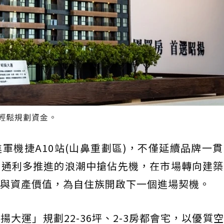
輕鬆規劃資金。
軍機捷A10站(山鼻重劃區)，不僅延續品牌一
交通利多推進的浪潮中搶佔先機，在市場轉向建築
與資產價值，為自住族開啟下一個進場契機。
大運」規劃22-36坪、2-3房都會宅，以優質