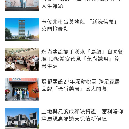
人生難題
卡位北市蛋黃地段 「新濠信義」
公開掀轟動
永尚建設攜手漢來「島語」自助餐
廳 頂級饗宴預見「永尚謙玥」尊
榮生活
璟都建設27年深耕桃園 跨足家居
品牌「璟尚美居」盛大開幕
土地與尺度成稀缺資產 富利暘仰
承展現高端透天保值新價值