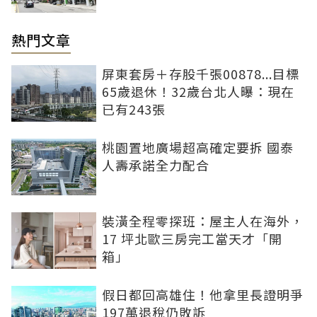
熱門文章
屏東套房＋存股千張00878...目標
65歲退休！32歲台北人曝：現在
已有243張
桃園置地廣場超高確定要拆 國泰
人壽承諾全力配合
裝潢全程零探班：屋主人在海外，
17 坪北歐三房完工當天才「開
箱」
假日都回高雄住！他拿里長證明爭
197萬退稅仍敗訴