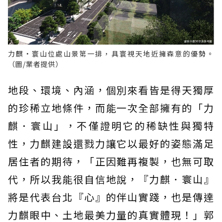
力麒•寰山位處山景第一排，具寰視天地近擁森意的優勢。
（圖/業者提供）
地段、環境、內涵，個別來看皆是得天獨厚
的珍稀立地條件，而能一次全部擁有的「力
麒．寰山」，不僅證明它的稀缺性與獨特
性，力麒建設還戮力讓它以最好的姿態滿足
居住者的期待，「正因難再複製，也無可取
代，所以我能很自信地說，『力麒．寰山』
將是代表台北『心』的伴山實踐，也是傳達
力麒眼中、土地最美力量的真實體現！」郭