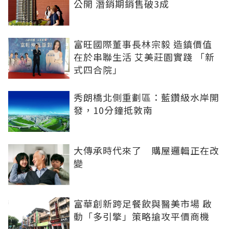
公開 潛銷期銷售破3成
富旺國際董事長林宗毅 造鎮價值
在於串聯生活 艾美莊園實踐 「新
式四合院」
秀朗橋北側重劃區：藍鑽級水岸開
發，10分鐘抵敦南
大傳承時代來了 購屋邏輯正在改
變
富華創新跨足餐飲與醫美市場 啟
動「多引擎」策略搶攻平價商機