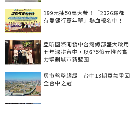
199元抽50萬大獎！「2026璟都
有愛健行嘉年華」熱血報名中！
亞昕國際開發中台灣總部盛大啟用
七年深耕台中，以675億元推案實
力擘劃城市新藍圖
房市盤整趨緩 台中13期買氣重回
全台中之冠
不賣股也能買房 富宇「學森」輕
付款卡位竹科