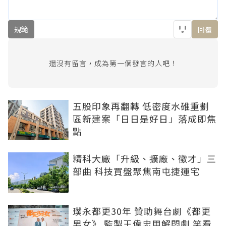
規範
回覆
還沒有留言，成為第一個發言的人吧！
五股印象再翻轉 低密度水碓重劃
區新建案「日日是好日」落成即焦
點
精科大廠「升級、擴廠、徵才」三
部曲 科技買盤聚焦南屯捷運宅
璞永都更30年 贊助舞台劇《都更
男女》 監製王偉忠用解悶劇 笑看