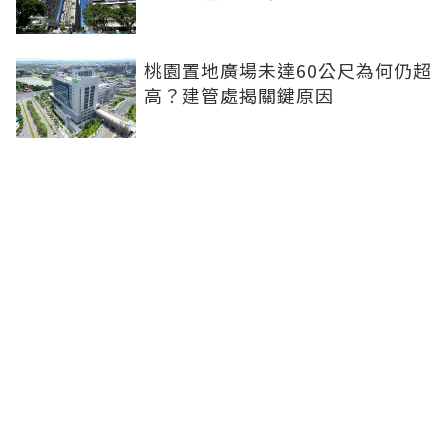
桃園置地廣場未達60公尺為何仍超
高？建管處揭關鍵原因