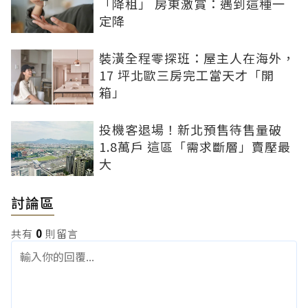
「降租」 房東激賞：遇到這種一
定降
裝潢全程零探班：屋主人在海外，
17 坪北歐三房完工當天才「開
箱」
投機客退場！新北預售待售量破
1.8萬戶 這區「需求斷層」賣壓最
大
討論區
共有
0
則留言