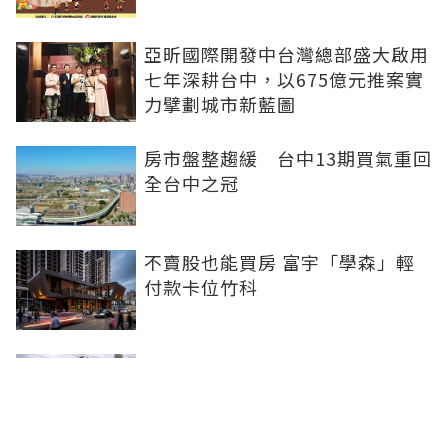
亞昕國際開發中台灣總部盛大啟用
七年深耕台中，以675億元推案實
力擘劃城市新藍圖
房市盤整趨緩 台中13期買氣重回
全台中之冠
不賣股也能買房 富宇「學森」輕
付款卡位竹科
全球頂奢品牌，為何集體押注溫哥
華西區？ 從 Oakridge Park 看溫
哥華西區的資產價值