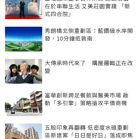
在於串聯生活 艾美莊園實踐 「新
式四合院」
秀朗橋北側重劃區：藍鑽級水岸開
發，10分鐘抵敦南
大傳承時代來了 購屋邏輯正在改
變
富華創新跨足餐飲與醫美市場 啟
動「多引擎」策略搶攻平價商機
五股印象再翻轉 低密度水碓重劃
區新建案「日日是好日」落成即焦