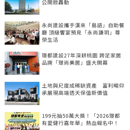
公開掀轟動
永尚建設攜手漢來「島語」自助餐
廳 頂級饗宴預見「永尚謙玥」尊
榮生活
璟都建設27年深耕桃園 跨足家居
品牌「璟尚美居」盛大開幕
土地與尺度成稀缺資產 富利暘仰
承展現高端透天保值新價值
199元抽50萬大獎！「2026璟都
有愛健行嘉年華」熱血報名中！