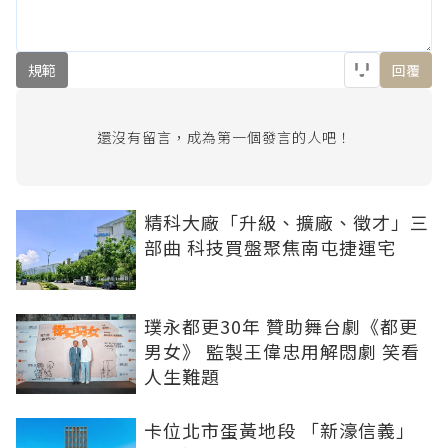
規範
回覆
還沒有留言，成為第一個發言的人吧！
精科大廠「升級、擴廠、徵才」三
部曲 科技買盤聚焦南屯捷運宅
璞永都更30年 贊助舞台劇《都更
男女》 監製王偉忠用解悶劇 笑看
人生難題
卡位北市蛋黃地段 「新濠信義」