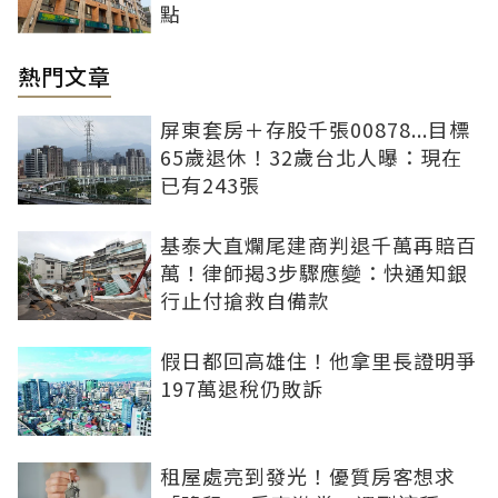
點
熱門文章
屏東套房＋存股千張00878...目標
65歲退休！32歲台北人曝：現在
已有243張
基泰大直爛尾建商判退千萬再賠百
萬！律師揭3步驟應變：快通知銀
行止付搶救自備款
假日都回高雄住！他拿里長證明爭
197萬退稅仍敗訴
租屋處亮到發光！優質房客想求