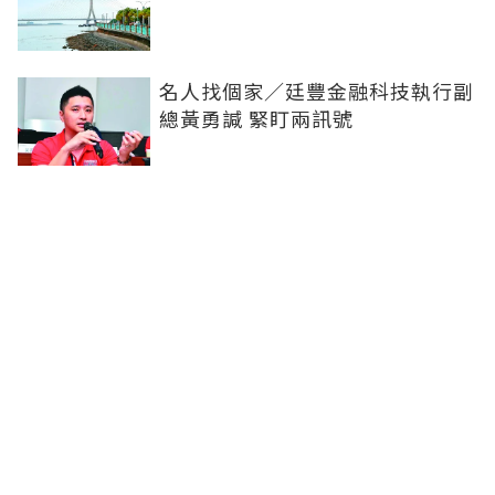
名人找個家／廷豐金融科技執行副
總黃勇諴 緊盯兩訊號