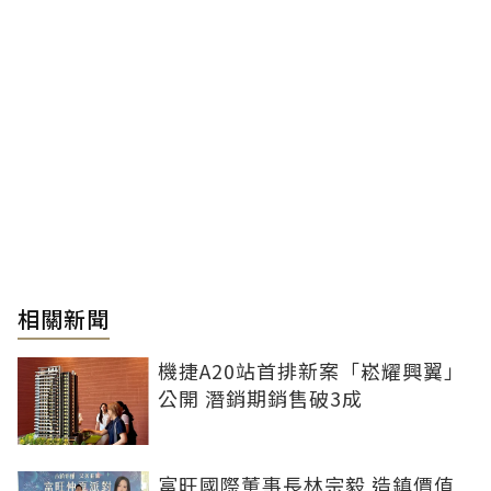
相關新聞
機捷A20站首排新案「崧耀興翼」
公開 潛銷期銷售破3成
富旺國際董事長林宗毅 造鎮價值