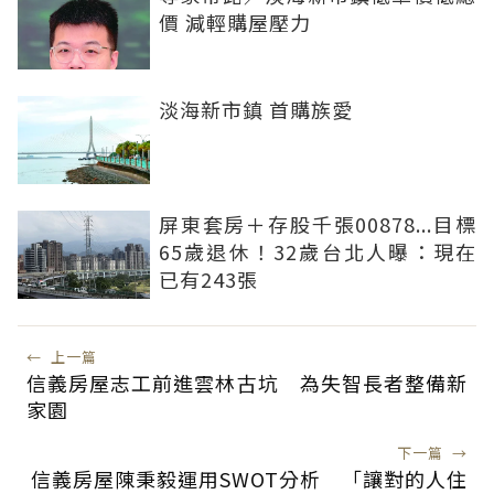
價 減輕購屋壓力
淡海新市鎮 首購族愛
屏東套房＋存股千張00878...目標
65歲退休！32歲台北人曝：現在
已有243張
←
上一篇
信義房屋志工前進雲林古坑 為失智長者整備新
家園
下一篇
→
信義房屋陳秉毅運用SWOT分析 「讓對的人住