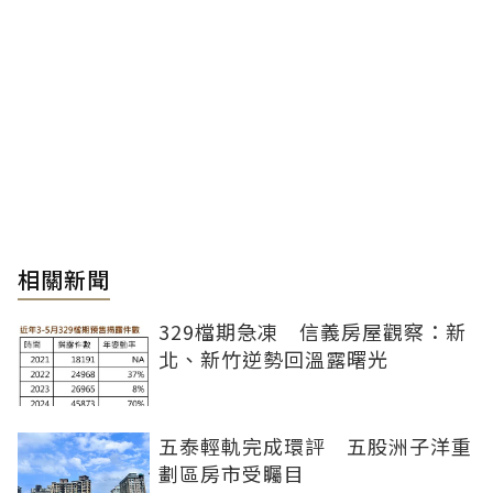
相關新聞
329檔期急凍 信義房屋觀察：新
北、新竹逆勢回溫露曙光
五泰輕軌完成環評 五股洲子洋重
劃區房市受矚目