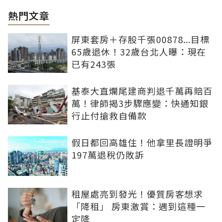
熱門文章
屏東套房＋存股千張00878...目標
65歲退休！32歲台北人曝：現在
已有243張
基泰大直爛尾建商判退千萬再賠百
萬！律師揭3步驟應變：快通知銀
行止付搶救自備款
假日都回高雄住！他拿里長證明爭
197萬退稅仍敗訴
租屋處亮到發光！優質房客想求
「降租」 房東激賞：遇到這種一
定降