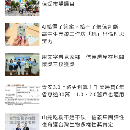
值受市場矚目
AI給得了答案，給不了價值判斷
高中生桌遊工作坊「玩」出倫理思
辨力
用文字看見家鄉 信義房屋在地關
懷獎三校獲獎
青安3.0上路更划算！千萬房貸6年
省息逾30萬 1.0、2.0舊戶也適用
山羌吃樹不趕不砍 信義集團彈性
復育獲台灣生物多樣性獎肯定