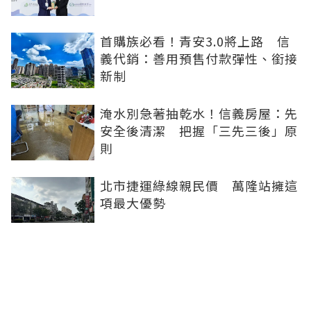
首購族必看！青安3.0將上路 信
義代銷：善用預售付款彈性、銜接
新制
淹水別急著抽乾水！信義房屋：先
安全後清潔 把握「三先三後」原
則
北市捷運綠線親民價 萬隆站擁這
項最大優勢
淡季不淡！北市客外溢三重 Q1
預售、成屋價格雙漲