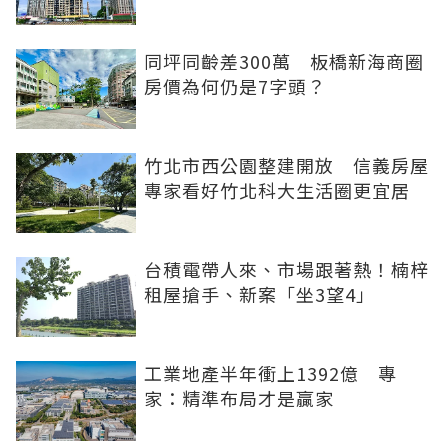
同坪同齡差300萬 板橋新海商圈
房價為何仍是7字頭？
竹北市西公園整建開放 信義房屋
專家看好竹北科大生活圈更宜居
台積電帶人來、市場跟著熱！楠梓
租屋搶手、新案「坐3望4」
工業地產半年衝上1392億 專
家：精準布局才是贏家