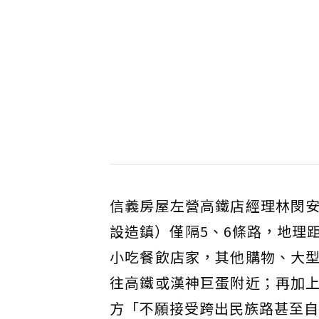
信義房屋左營高鐵店經理林閔
設造鎮）僅隔5、6條路，地理
小吃餐飲店家，其他購物、大
往高鐵或漢神巨蛋附近；再加
方「不願接受跨出民族路甚至自