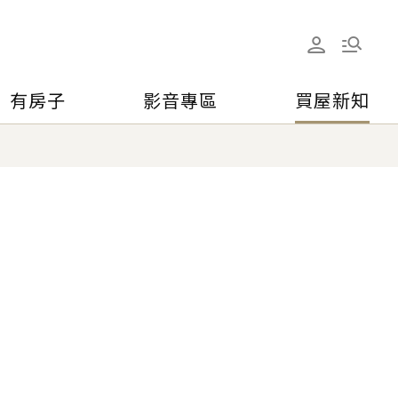
有房子
影音專區
買屋新知