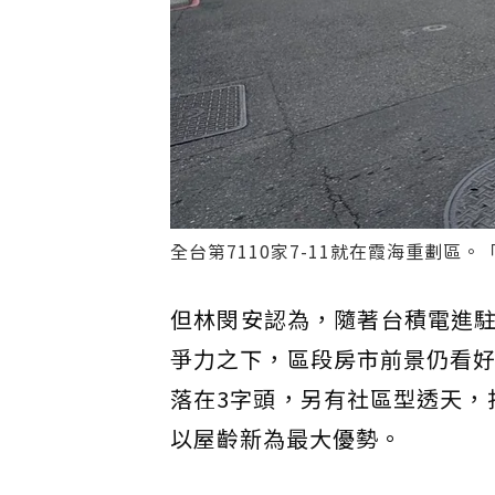
全台第7110家7-11就在霞海重劃區
但林閔安認為，隨著台積電進
爭力之下，區段房市前景仍看好
落在3字頭，另有社區型透天，扣
以屋齡新為最大優勢。