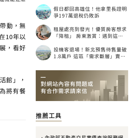
「開箱」
假日都回高雄住！他拿里長證明
爭197萬退稅仍敗訴
帶動，無
租屋處亮到發光！優質房客想求
「降租」 房東激賞：遇到這種
在10年以
一定降
展，看好
投機客退場！新北預售待售量破
1.8萬戶 這區「需求斷層」賣壓
最大
生活館」，
因為將有餐
推薦工具
內政部不動產交易實價查詢服務網