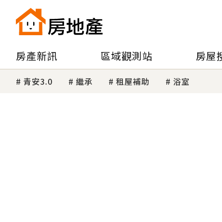
房產新訊
區域觀測站
房屋
青安3.0
繼承
租屋補助
浴室