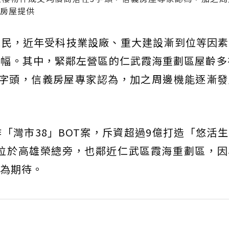
義房屋提供
親民，近年受科技業設廠、重大建設漸到位等因素
幅。其中，緊鄰左營區的仁武霞海重劃區屋齡多
3字頭，信義房屋專家認為，加之周邊機能逐漸發
「灣市38」BOT案，斥資超過9億打造「悠活
場位於高雄榮總旁，也鄰近仁武區霞海重劃區，
為期待。