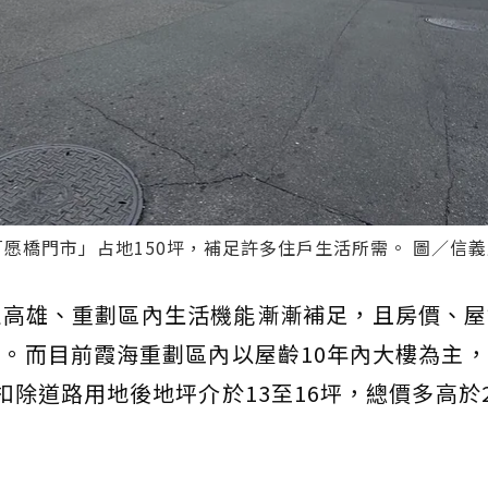
。「愿橋門市」占地150坪，補足許多住戶生活所需。 圖／信
駐高雄、重劃區內生活機能漸漸補足，且房價、屋
。而目前霞海重劃區內以屋齡10年內大樓為主
除道路用地後地坪介於13至16坪，總價多高於2