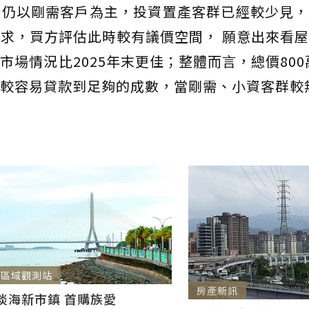
察仍以剛需客戶為主，投資置產客群已經較少見，
求，買方評估此時較有議價空間， 願意出來看
場情況比2025年末更佳；整體而言，總價800萬
較容易貸款到足夠的成數，當剛需、小資客群較
區域觀測站
房產新訊
淡海新市鎮 首購族愛