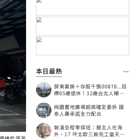
本日最熱
屏東套房＋存股千張00878...目
標65歲退休！32歲台北人曝：
現在已有243張
桃園置地廣場超高確定要拆 國
泰人壽承諾全力配合
裝潢全程零探班：屋主人在海
外，17 坪北歐三房完工當天才
邊機能逐漸