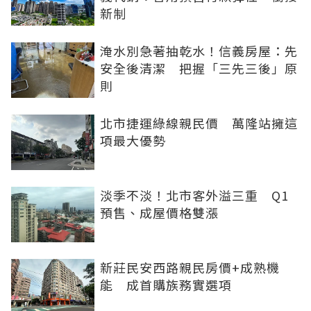
新制
淹水別急著抽乾水！信義房屋：先
安全後清潔 把握「三先三後」原
則
北市捷運綠線親民價 萬隆站擁這
項最大優勢
淡季不淡！北市客外溢三重 Q1
預售、成屋價格雙漲
新莊民安西路親民房價+成熟機
能 成首購族務實選項