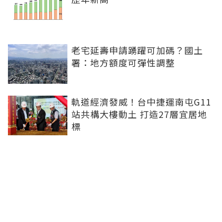
老宅延壽申請踴躍可加碼？國土
署：地方額度可彈性調整
軌道經濟發威！台中捷運南屯G11
站共構大樓動土 打造27層宜居地
標