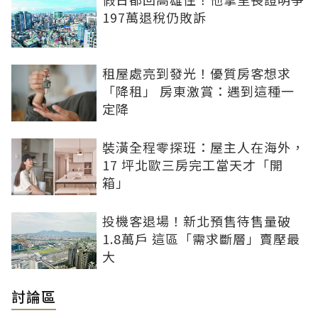
197萬退稅仍敗訴
租屋處亮到發光！優質房客想求
「降租」 房東激賞：遇到這種一
定降
裝潢全程零探班：屋主人在海外，
17 坪北歐三房完工當天才「開
箱」
投機客退場！新北預售待售量破
1.8萬戶 這區「需求斷層」賣壓最
大
討論區