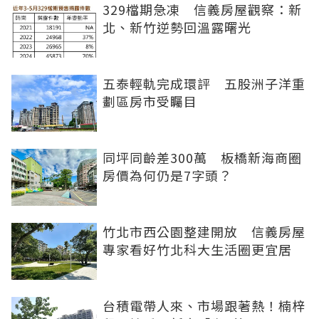
329檔期急凍 信義房屋觀察：新
北、新竹逆勢回溫露曙光
五泰輕軌完成環評 五股洲子洋重
劃區房市受矚目
同坪同齡差300萬 板橋新海商圈
房價為何仍是7字頭？
竹北市西公園整建開放 信義房屋
專家看好竹北科大生活圈更宜居
台積電帶人來、市場跟著熱！楠梓