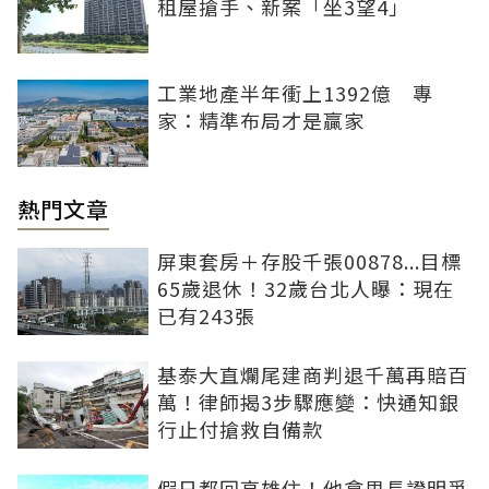
租屋搶手、新案「坐3望4」
工業地產半年衝上1392億 專
家：精準布局才是贏家
熱門文章
屏東套房＋存股千張00878...目標
65歲退休！32歲台北人曝：現在
已有243張
基泰大直爛尾建商判退千萬再賠百
萬！律師揭3步驟應變：快通知銀
行止付搶救自備款
假日都回高雄住！他拿里長證明爭