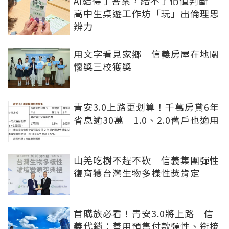
AI給得了答案，給不了價值判斷
高中生桌遊工作坊「玩」出倫理思
辨力
用文字看見家鄉 信義房屋在地關
懷獎三校獲獎
青安3.0上路更划算！千萬房貸6年
省息逾30萬 1.0、2.0舊戶也適用
山羌吃樹不趕不砍 信義集團彈性
復育獲台灣生物多樣性獎肯定
首購族必看！青安3.0將上路 信
義代銷：善用預售付款彈性、銜接