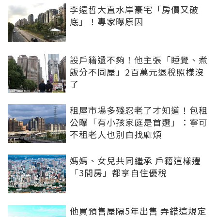
李遠哲大直水岸豪宅「房價又破
底」！專家曝原因
設戶籍還不夠！他主張「睡覺、煮
飯分不同屋」2百萬元退稅照樣沒
了
租屋市場多殘忍老了才知道！包租
公曝「有小孩家庭是首選」：寧可
不租老人也別自找麻煩
媽媽、女兒共同繼承 戶籍這樣遷
「3間房」都享自住優稅
他買預售屋隔5年出售 弄錯這規定