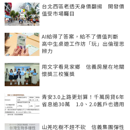
台北西區老透天身價翻揚 開發價
值受市場矚目
AI給得了答案，給不了價值判斷
高中生桌遊工作坊「玩」出倫理思
辨力
用文字看見家鄉 信義房屋在地關
懷獎三校獲獎
青安3.0上路更划算！千萬房貸6年
省息逾30萬 1.0、2.0舊戶也適用
山羌吃樹不趕不砍 信義集團彈性