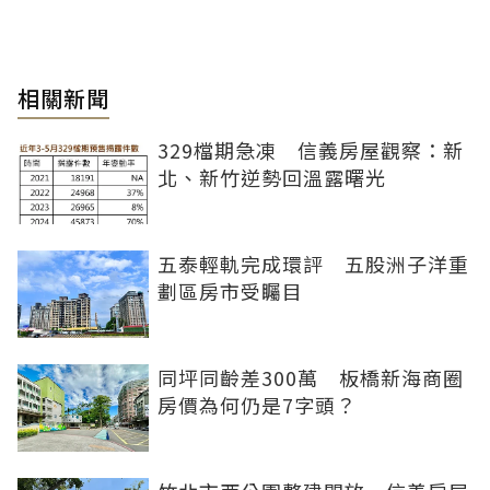
相關新聞
329檔期急凍 信義房屋觀察：新
北、新竹逆勢回溫露曙光
五泰輕軌完成環評 五股洲子洋重
劃區房市受矚目
同坪同齡差300萬 板橋新海商圈
房價為何仍是7字頭？