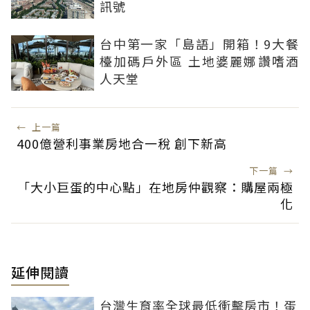
訊號
台中第一家「島語」開箱！9大餐
檯加碼戶外區 土地婆麗娜讚嗜酒
人天堂
←
上一篇
400億營利事業房地合一稅 創下新高
下一篇
→
「大小巨蛋的中心點」在地房仲觀察：購屋兩極
化
延伸閱讀
台灣生育率全球最低衝擊房市！蛋