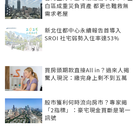
白區成重災負資產 都更也難救無
需求老屋
新北住都中心永續報告首導入
SROI 社宅弱勢入住率達53%
買房頭期款直接All in？過來人揭
驚人現況：繳完身上剩不到五萬
股市獲利何時流向房市？專家揭
「2指標」：豪宅現金買斷是第一
訊號