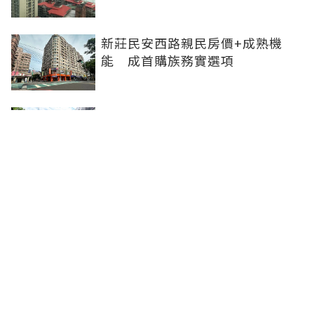
新莊民安西路親民房價+成熟機
能 成首購族務實選項
橋科磁吸效應發威 建商砸8.93億
卡位、科技新貴搶進楠梓土庫
《住展》百大影響力人物周俊吉
——房市最熱時，他偏做最麻煩的
事
聯合線上公司 著作權所有 ©2025