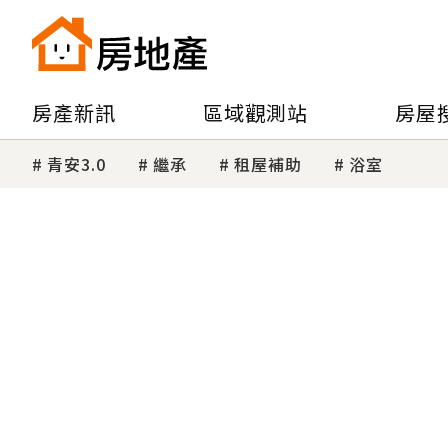
房產新訊
區域觀測站
房屋
青安3.0
繼承
租屋補助
浴室