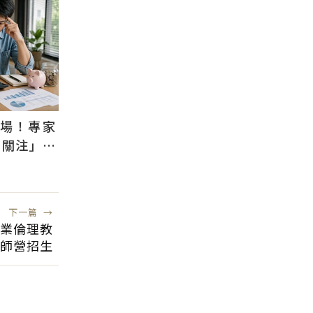
退場！專家
需關注」：
風險低
下一篇
→
企業倫理教
師營招生