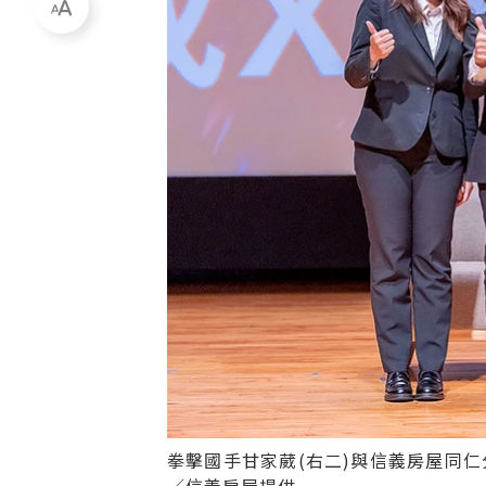
拳擊國手甘家葳(右二)與信義房屋同仁
／信義房屋提供