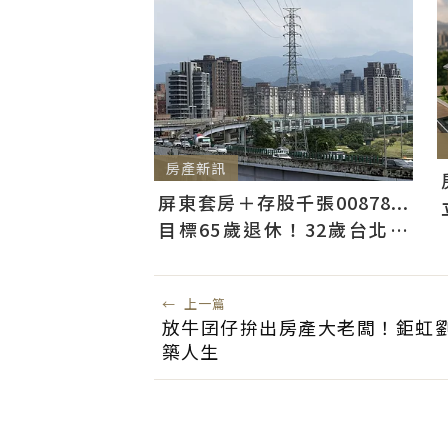
房產新訊
屏東套房＋存股千張00878...
目標65歲退休！32歲台北人
曝：現在已有243張
←
上一篇
放牛囝仔拚出房產大老闆！鉅虹
築人生