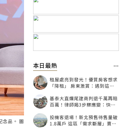
本日最熱
租屋處亮到發光！優質房客想求
「降租」 房東激賞：遇到這種
一定降
基泰大直爛尾建商判退千萬再賠
百萬！律師揭3步驟應變：快通
知銀行止付搶救自備款
投機客退場！新北預售待售量破
紀念品。 圖
1.8萬戶 這區「需求斷層」賣壓