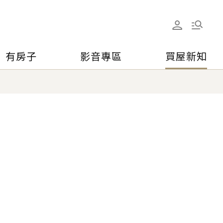
有房子
影音專區
買屋新知