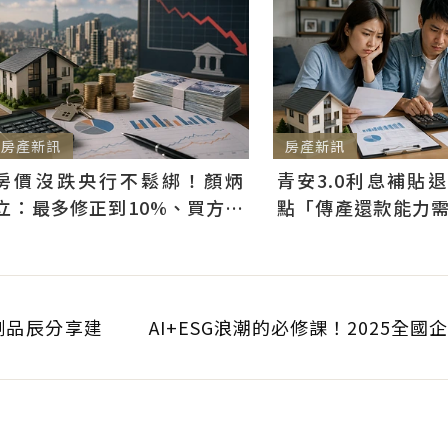
房產新訊
房產新訊
房價沒跌央行不鬆綁！顏炳
青安3.0利息補貼
立：最多修正到10%、買方仍
點「傳產還款能力
可獲利
科技業支撐整體違約
劉品辰分享建
AI+ESG浪潮的必修課！2025全國