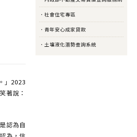
社會住宅專區
青年安心成家貸款
土壤液化潛勢查詢系統
」2023
笑著說：
是認為自
認為，信