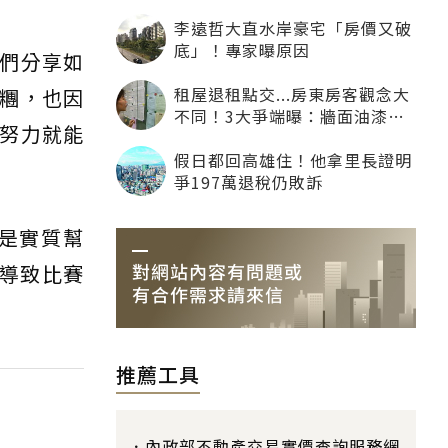
最大
李遠哲大直水岸豪宅「房價又破
底」！專家曝原因
們分享如
租屋退租點交...房東房客觀念大
糰，也因
不同！3大爭端曝：牆面油漆、
努力就能
沙發賠償最常鬧翻
假日都回高雄住！他拿里長證明
爭197萬退稅仍敗訴
是實質幫
情導致比賽
推薦工具
內政部不動產交易實價查詢服務網