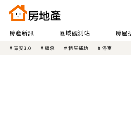
房產新訊
區域觀測站
房屋
青安3.0
繼承
租屋補助
浴室