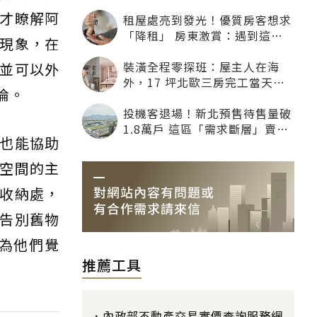
才瞭解阿
租屋處亮到發光！優質房客想求
「降租」 房東激賞：遇到這種
現象，在
一定降
裝潢全程零探班：屋主人在海
並可以外
外，17 坪北歐三房完工當天才
倫。
「開箱」
投機客退場！新北預售待售量破
1.8萬戶 這區「需求斷層」賣壓
也能協助
最大
空間的主
收納處，
告別舊物
為他們覺
推薦工具
內政部不動產交易實價查詢服務網