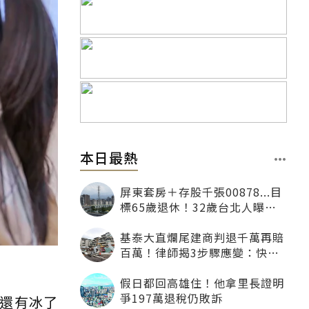
本日最熱
屏東套房＋存股千張00878...目
標65歲退休！32歲台北人曝：
現在已有243張
基泰大直爛尾建商判退千萬再賠
百萬！律師揭3步驟應變：快通
知銀行止付搶救自備款
假日都回高雄住！他拿里長證明
爭197萬退稅仍敗訴
還有冰了