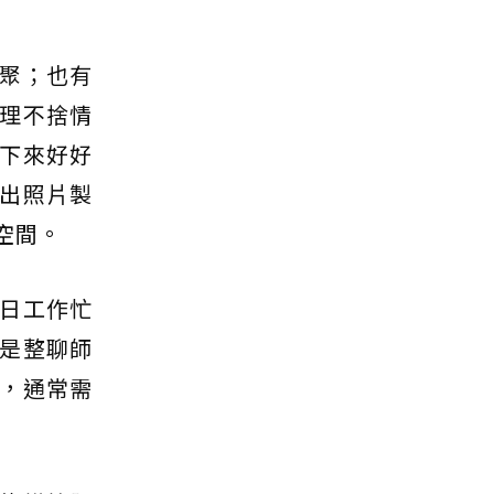
聚；也有
理不捨情
下來好好
出照片製
空間。
日工作忙
是整聊師
，通常需