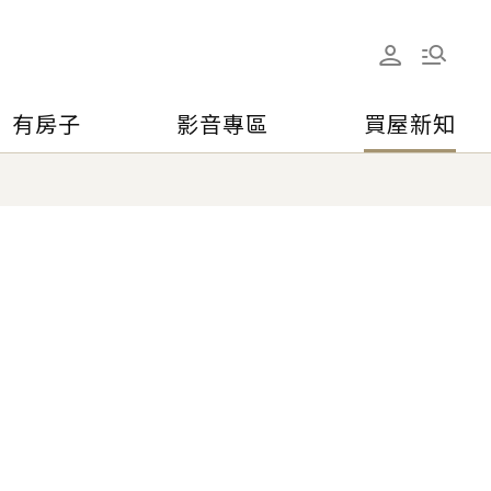
有房子
影音專區
買屋新知