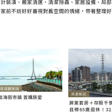
設計裝潢、搬家清運、清潔除蟲、家居設備、局部
搬家前不妨好好審視對舊空間的情緒，帶著整理好
區域觀測站
房產新訊
淡海新市鎮 首購族愛
屏東套房＋存股千張00
目標65歲退休！3