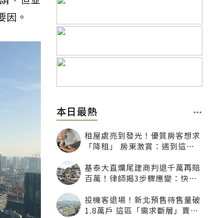
要因。
本日最熱
租屋處亮到發光！優質房客想求
「降租」 房東激賞：遇到這種
一定降
基泰大直爛尾建商判退千萬再賠
百萬！律師揭3步驟應變：快通
知銀行止付搶救自備款
投機客退場！新北預售待售量破
1.8萬戶 這區「需求斷層」賣壓