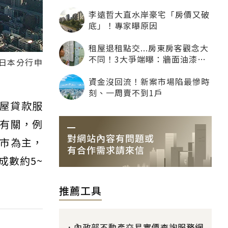
最大
李遠哲大直水岸豪宅「房價又破
底」！專家曝原因
租屋退租點交...房東房客觀念大
不同！3大爭端曝：牆面油漆、
日本分行申
沙發賠償最常鬧翻
資金沒回流！新案市場陷最慘時
刻、一周賣不到1戶
屋貸款服
有關，例
市為主，
成數約5~
推薦工具
內政部不動產交易實價查詢服務網