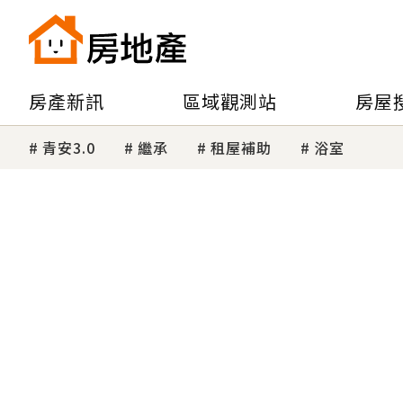
房產新訊
區域觀測站
房屋
青安3.0
繼承
租屋補助
浴室