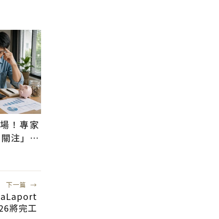
退場！專家
需關注」：
風險低
下一篇
→
aport
26將完工