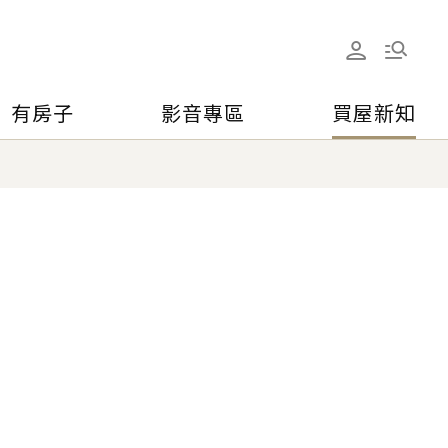
有房子
影音專區
買屋新知