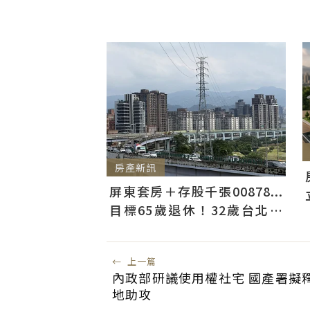
房產新訊
屏東套房＋存股千張00878...
目標65歲退休！32歲台北人
曝：現在已有243張
←
上一篇
內政部研議使用權社宅 國產署擬
地助攻