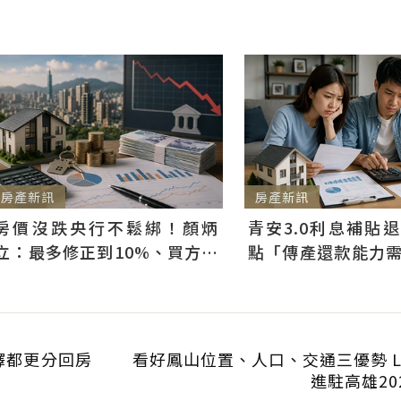
房產新訊
房產新訊
房價沒跌央行不鬆綁！顏炳
青安3.0利息補貼
立：最多修正到10%、買方仍
點「傳產還款能力
可獲利
科技業支撐整體違約
釋都更分回房
看好鳳山位置、人口、交通三優勢 LaL
進駐高雄20