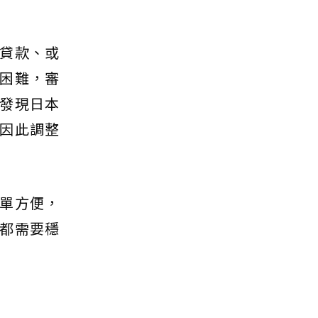
貸款、或
困難，審
發現日本
因此調整
單方便，
都需要穩