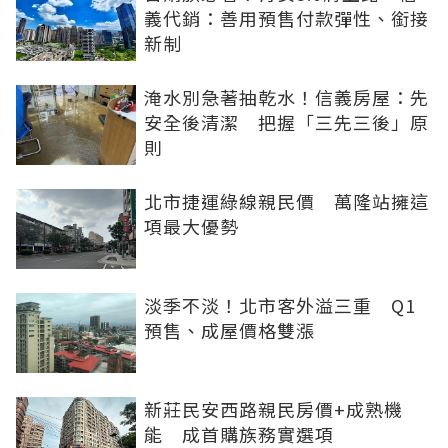
義代銷：善用預售付款彈性、銜接
新制
淹水別急著抽乾水！信義房屋：先
安全後清潔 把握「三先三後」原
則
北市捷運綠線親民價 萬隆站擁這
項最大優勢
淡季不淡！北市客外溢三重 Q1
預售、成屋價格雙漲
新莊民安西路親民房價+成熟機
能 成首購族務實選項