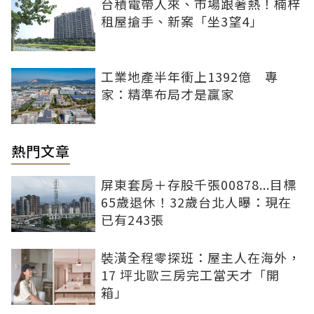
台積電帶人來、市場跟著熱！楠梓
租屋搶手、新案「坐3望4」
工業地產半年衝上1392億 專
家：精準布局才是贏家
熱門文章
屏東套房＋存股千張00878...目標
65歲退休！32歲台北人曝：現在
已有243張
裝潢全程零探班：屋主人在海外，
17 坪北歐三房完工當天才「開
箱」