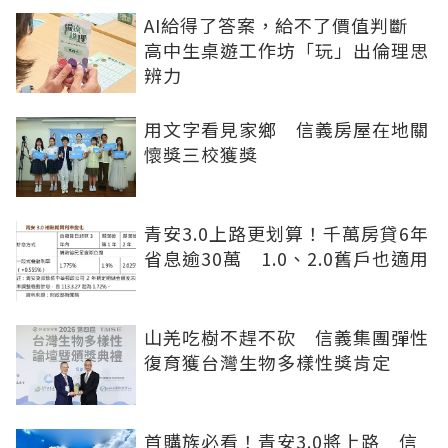
AI給得了答案，給不了價值判斷
高中生桌遊工作坊「玩」出倫理思
辨力
用文字看見家鄉 信義房屋在地關
懷獎三校獲獎
青安3.0上路更划算！千萬房貸6年
省息逾30萬 1.0、2.0舊戶也適用
山羌吃樹不趕不砍 信義集團彈性
復育獲台灣生物多樣性獎肯定
首購族必看！青安3.0將上路 信