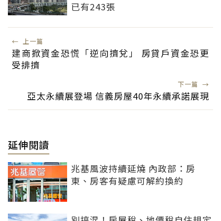
已有243張
←
上一篇
建商掀資金恐慌「逆向擠兌」 房貸戶資金恐更
受排擠
下一篇
→
亞太永續展登場 信義房屋40年永續承諾展現
延伸閱讀
兆基風波持續延燒 內政部：房
東、房客有疑慮可解約換約
別搞混！房屋稅、地價稅自住規定