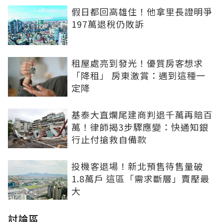
假日都回高雄住！他拿里長證明爭
197萬退稅仍敗訴
租屋處亮到發光！優質房客想求
「降租」 房東激賞：遇到這種一
定降
基泰大直爛尾建商判退千萬再賠百
萬！律師揭3步驟應變：快通知銀
行止付搶救自備款
投機客退場！新北預售待售量破
1.8萬戶 這區「需求斷層」賣壓最
大
討論區