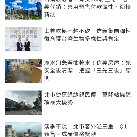
義代銷：善用預售付款彈性、銜接
新制
山羌吃樹不趕不砍 信義集團彈性
復育獲台灣生物多樣性獎肯定
淹水別急著抽乾水！信義房屋：先
安全後清潔 把握「三先三後」原
則
北市捷運綠線親民價 萬隆站擁這
項最大優勢
淡季不淡！北市客外溢三重 Q1
預售、成屋價格雙漲