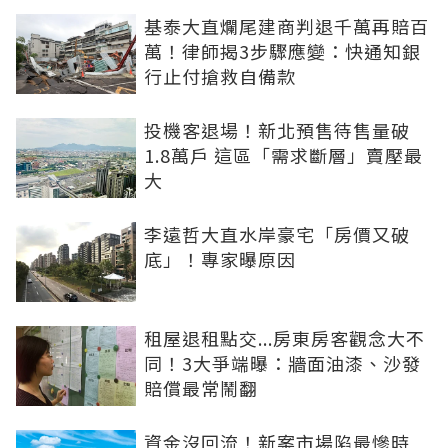
基泰大直爛尾建商判退千萬再賠百
萬！律師揭3步驟應變：快通知銀
行止付搶救自備款
投機客退場！新北預售待售量破
1.8萬戶 這區「需求斷層」賣壓最
大
李遠哲大直水岸豪宅「房價又破
底」！專家曝原因
租屋退租點交...房東房客觀念大不
同！3大爭端曝：牆面油漆、沙發
賠償最常鬧翻
資金沒回流！新案市場陷最慘時