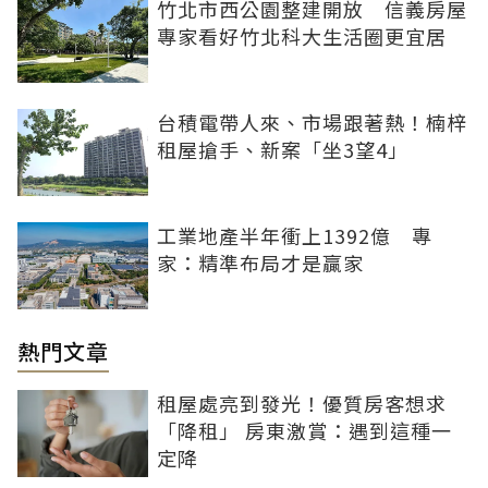
竹北市西公園整建開放 信義房屋
專家看好竹北科大生活圈更宜居
台積電帶人來、市場跟著熱！楠梓
租屋搶手、新案「坐3望4」
工業地產半年衝上1392億 專
家：精準布局才是贏家
熱門文章
租屋處亮到發光！優質房客想求
「降租」 房東激賞：遇到這種一
定降