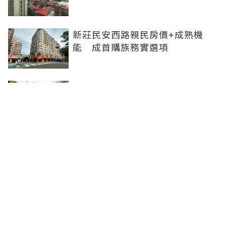
新莊民安西路親民房價+成熟機
能 成首購族務實選項
橋科磁吸效應發威 建商砸8.93億
卡位、科技新貴搶進楠梓土庫
《住展》百大影響力人物周俊吉
——房市最熱時，他偏做最麻煩的
事
聯合線上公司 著作權所有 ©2025