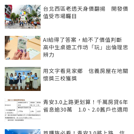
台北西區老透天身價翻揚 開發價
值受市場矚目
AI給得了答案，給不了價值判斷
高中生桌遊工作坊「玩」出倫理思
辨力
用文字看見家鄉 信義房屋在地關
懷獎三校獲獎
青安3.0上路更划算！千萬房貸6年
省息逾30萬 1.0、2.0舊戶也適用
首購族必看！青安3.0將上路 信