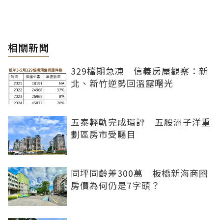
相關新聞
329檔期急凍 信義房屋觀察：新
北、新竹逆勢回溫露曙光
五泰輕軌完成環評 五股洲子洋重
劃區房市受矚目
同坪同齡差300萬 板橋新海商圈
房價為何仍是7字頭？