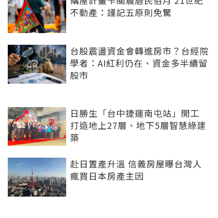
購屋計畫卡關農曆民俗月 21世紀
不動產：謹記五原則免驚
台股震盪資金會轉進房市？台經院
學者：AI紅利仍在、資金多半續留
股市
日勝生「台中捷運南屯站」開工
打造地上27層、地下5層智慧綠建
築
赴日置產升溫 信義房屋曝台灣人
瘋買日本房產主因