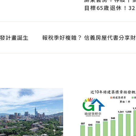
目標65歲退休！3
曝：現在已有243張
發計畫誕生
報稅季好複雜？ 信義房屋代書分享