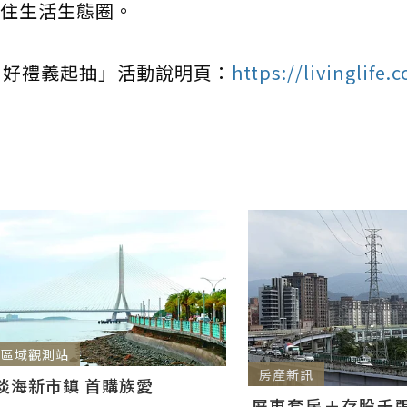
住生活生態圈。
，好禮義起抽」活動說明頁：
https://livinglife.
區域觀測站
房產新訊
淡海新市鎮 首購族愛
屏東套房＋存股千張00