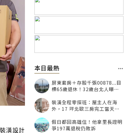
本日最熱
屏東套房＋存股千張00878...目
標65歲退休！32歲台北人曝：
現在已有243張
裝潢全程零探班：屋主人在海
外，17 坪北歐三房完工當天才
「開箱」
假日都回高雄住！他拿里長證明
爭197萬退稅仍敗訴
裝潢設計