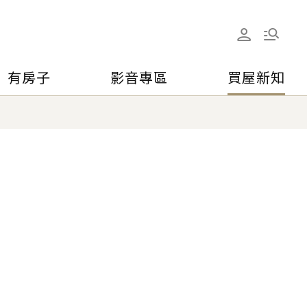
有房子
影音專區
買屋新知