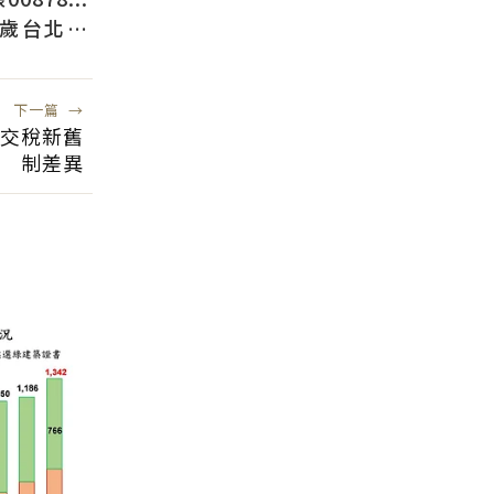
2歲台北人
下一篇
→
財交稅新舊
制差異