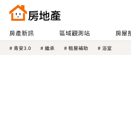
房產新訊
區域觀測站
房屋
青安3.0
繼承
租屋補助
浴室