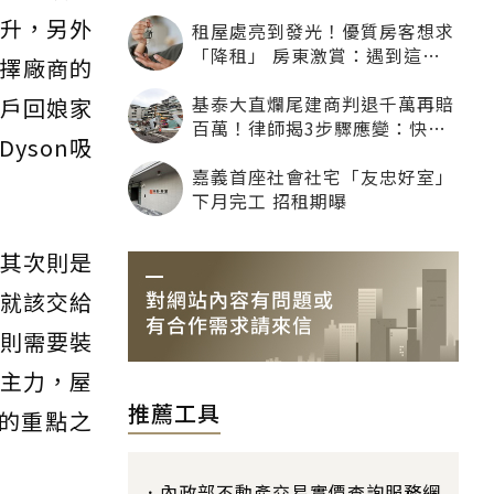
提升，另外
租屋處亮到發光！優質房客想求
「降租」 房東激賞：遇到這種
擇廠商的
一定降
基泰大直爛尾建商判退千萬再賠
客戶回娘家
百萬！律師揭3步驟應變：快通
yson吸
知銀行止付搶救自備款
嘉義首座社會社宅「友忠好室」
下月完工 招租期曝
，其次則是
業就該交給
戶則需要裝
其主力，屋
推薦工具
的重點之
內政部不動產交易實價查詢服務網