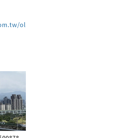
com.tw/ol
878...