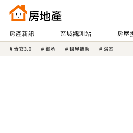
房產新訊
區域觀測站
房屋
青安3.0
繼承
租屋補助
浴室