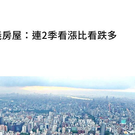
義房屋：連2季看漲比看跌多