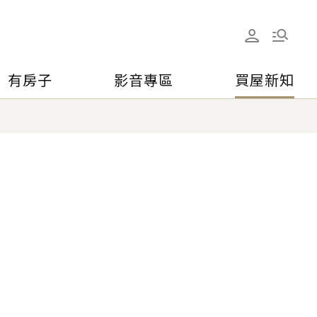
有房子
影音專區
買屋新知