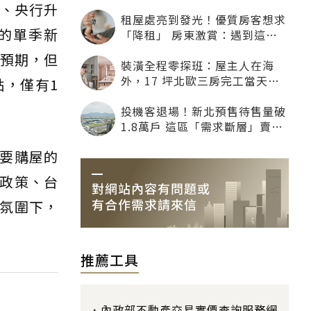
漲、央行升
租屋處亮到發光！優質房客想求
的單季新
「降租」 房東激賞：遇到這種
一定降
的預期，但
裝潢全程零探班：屋主人在海
外，17 坪北歐三房完工當天才
點，僅有1
「開箱」
投機客退場！新北預售待售量破
1.8萬戶 這區「需求斷層」賣壓
最大
要購屋的
政策、台
氛圍下，
推薦工具
內政部不動產交易實價查詢服務網