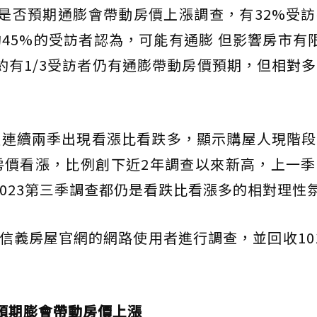
是否預期通膨會帶動房價上漲調查，有32%受
45%的受訪者認為，可能有通膨 但影響房市有
約有1/3受訪者仍有通膨帶動房價預期，但相對
經連續兩季出現看漲比看跌多，顯示購屋人現階段
房價看漲，比例創下近2年調查以來新高，上一
到2023第三季調查都仍是看跌比看漲多的相對理性
對信義房屋官網的網路使用者進行調查，並回收10
預期膨會帶動房價上漲