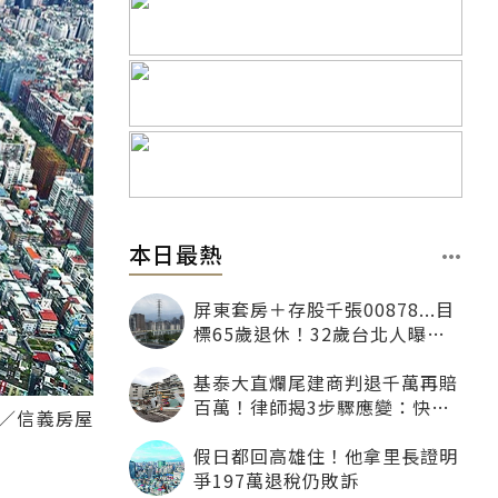
本日最熱
屏東套房＋存股千張00878...目
標65歲退休！32歲台北人曝：
現在已有243張
基泰大直爛尾建商判退千萬再賠
百萬！律師揭3步驟應變：快通
／信義房屋
知銀行止付搶救自備款
假日都回高雄住！他拿里長證明
爭197萬退稅仍敗訴