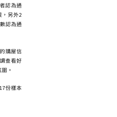
訪者認為通
限，另外2
多數認為通
的購屋信
季調查看好
氛圍。
17份樣本