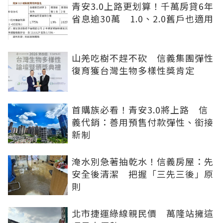
青安3.0上路更划算！千萬房貸6年
省息逾30萬 1.0、2.0舊戶也適用
山羌吃樹不趕不砍 信義集團彈性
復育獲台灣生物多樣性獎肯定
首購族必看！青安3.0將上路 信
義代銷：善用預售付款彈性、銜接
新制
淹水別急著抽乾水！信義房屋：先
安全後清潔 把握「三先三後」原
則
北市捷運綠線親民價 萬隆站擁這