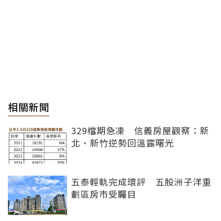
相關新聞
329檔期急凍 信義房屋觀察：新
北、新竹逆勢回溫露曙光
五泰輕軌完成環評 五股洲子洋重
劃區房市受矚目