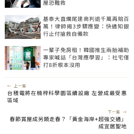
屋恐難救
基泰大直爛尾建商判退千萬再賠百
萬！律師揭3步驟應變：快通知銀
行止付搶救自備款
一輩子免房租！韓國推生兩胎補助
專家喊話「台灣應學習」：社宅僅
打8折根本沒用
←
上一篇
台積電將在楠梓科學園區續設廠 左營成最受惠
區域
下一篇
→
春節賞屋成另類走春？「黃金海岸+超強交通」
成宜居聖地