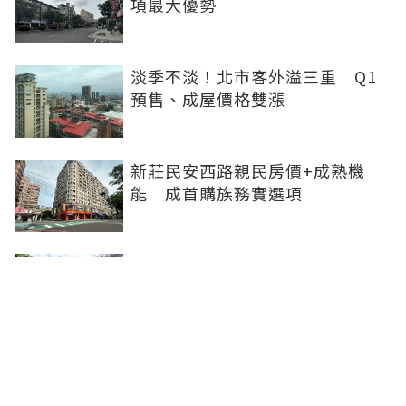
項最大優勢
淡季不淡！北市客外溢三重 Q1
預售、成屋價格雙漲
新莊民安西路親民房價+成熟機
能 成首購族務實選項
橋科磁吸效應發威 建商砸8.93億
卡位、科技新貴搶進楠梓土庫
《住展》百大影響力人物周俊吉
——房市最熱時，他偏做最麻煩的
事