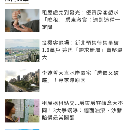
租屋處亮到發光！優質房客想求
「降租」 房東激賞：遇到這種一
定降
投機客退場！新北預售待售量破
1.8萬戶 這區「需求斷層」賣壓最
大
李遠哲大直水岸豪宅「房價又破
底」！專家曝原因
租屋退租點交...房東房客觀念大不
同！3大爭端曝：牆面油漆、沙發
賠償最常鬧翻