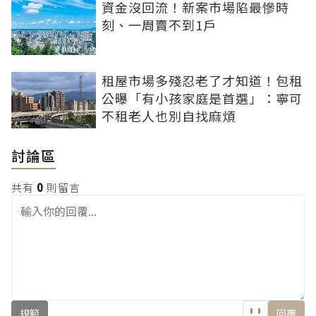
資金沒回流！新案市場陷最慘時
刻、一周賣不到1戶
租屋市場多殘忍老了才知道！包租
公曝「有小孩家庭是首選」：寧可
不租老人也別自找麻煩
討論區
共有
0
則留言
規範
回覆