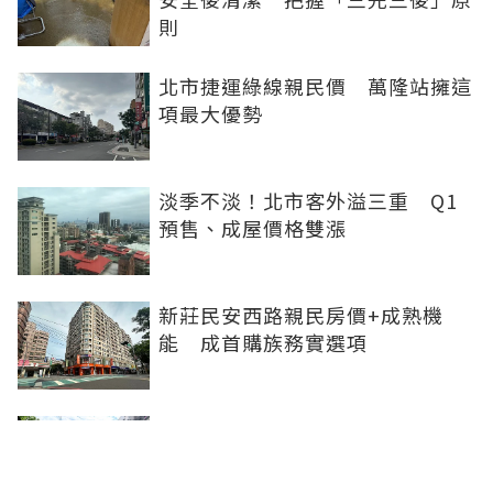
則
北市捷運綠線親民價 萬隆站擁這
項最大優勢
淡季不淡！北市客外溢三重 Q1
預售、成屋價格雙漲
新莊民安西路親民房價+成熟機
能 成首購族務實選項
橋科磁吸效應發威 建商砸8.93億
卡位、科技新貴搶進楠梓土庫