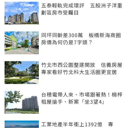
五泰輕軌完成環評 五股洲子洋重
劃區房市受矚目
同坪同齡差300萬 板橋新海商圈
房價為何仍是7字頭？
竹北市西公園整建開放 信義房屋
專家看好竹北科大生活圈更宜居
台積電帶人來、市場跟著熱！楠梓
租屋搶手、新案「坐3望4」
工業地產半年衝上1392億 專