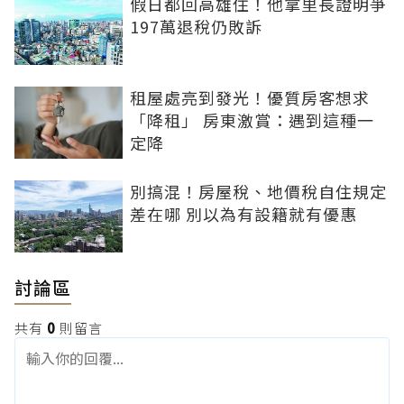
假日都回高雄住！他拿里長證明爭
197萬退稅仍敗訴
租屋處亮到發光！優質房客想求
「降租」 房東激賞：遇到這種一
定降
別搞混！房屋稅、地價稅自住規定
差在哪 別以為有設籍就有優惠
討論區
共有
0
則留言