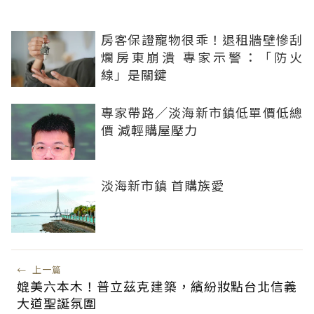
房客保證寵物很乖！退租牆壁慘刮
爛房東崩潰 專家示警：「防火
線」是關鍵
專家帶路／淡海新市鎮低單價低總
價 減輕購屋壓力
淡海新市鎮 首購族愛
←
上一篇
媲美六本木！普立茲克建築，繽紛妝點台北信義
大道聖誕氛圍