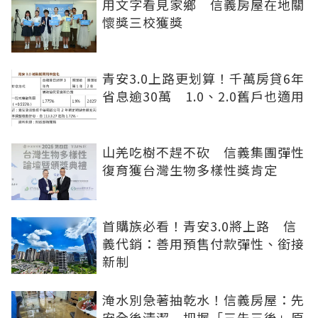
用文字看見家鄉 信義房屋在地關
懷獎三校獲獎
青安3.0上路更划算！千萬房貸6年
省息逾30萬 1.0、2.0舊戶也適用
山羌吃樹不趕不砍 信義集團彈性
復育獲台灣生物多樣性獎肯定
首購族必看！青安3.0將上路 信
義代銷：善用預售付款彈性、銜接
新制
淹水別急著抽乾水！信義房屋：先
安全後清潔 把握「三先三後」原