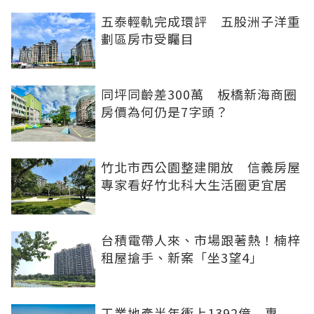
五泰輕軌完成環評 五股洲子洋重
劃區房市受矚目
同坪同齡差300萬 板橋新海商圈
房價為何仍是7字頭？
竹北市西公園整建開放 信義房屋
專家看好竹北科大生活圈更宜居
台積電帶人來、市場跟著熱！楠梓
租屋搶手、新案「坐3望4」
工業地產半年衝上1392億 專