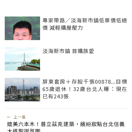
專家帶路／淡海新市鎮低單價低總
價 減輕購屋壓力
淡海新市鎮 首購族愛
屏東套房＋存股千張00878...目標
65歲退休！32歲台北人曝：現在
已有243張
←
上一篇
媲美六本木！普立茲克建築，繽紛妝點台北信義
大道聖誕氛圍