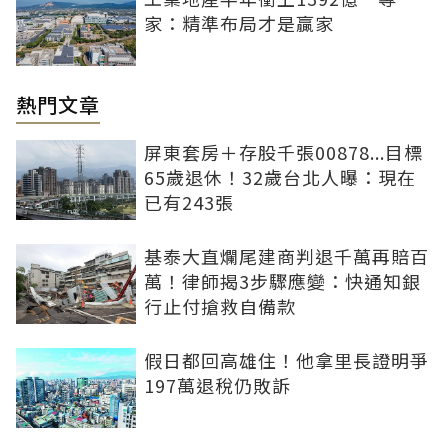
家：精準布局才是贏家
熱門文章
屏東套房＋存股千張00878...目標
65歲退休！32歲台北人曝：現在
已有243張
基泰大直爛尾建商判退千萬再賠百
萬！律師揭3步驟應變：快通知銀
行止付搶救自備款
假日都回高雄住！他拿里長證明爭
197萬退稅仍敗訴