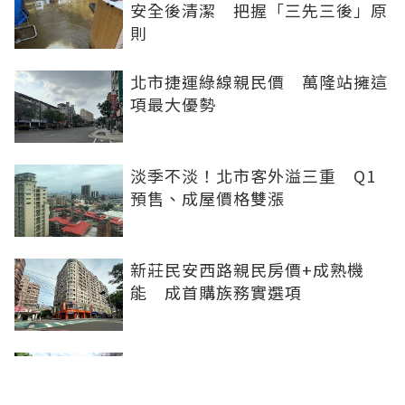
安全後清潔 把握「三先三後」原
則
北市捷運綠線親民價 萬隆站擁這
項最大優勢
淡季不淡！北市客外溢三重 Q1
預售、成屋價格雙漲
新莊民安西路親民房價+成熟機
能 成首購族務實選項
橋科磁吸效應發威 建商砸8.93億
卡位、科技新貴搶進楠梓土庫