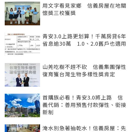
用文字看見家鄉 信義房屋在地關
懷獎三校獲獎
青安3.0上路更划算！千萬房貸6年
省息逾30萬 1.0、2.0舊戶也適用
山羌吃樹不趕不砍 信義集團彈性
復育獲台灣生物多樣性獎肯定
首購族必看！青安3.0將上路 信
義代銷：善用預售付款彈性、銜接
新制
淹水別急著抽乾水！信義房屋：先