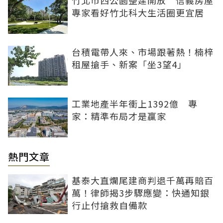
竹北市西公園整建開放 信義房屋
專家看好竹北科大生活圈更宜居
台積電帶人來、市場跟著熱！楠梓
租屋搶手、新案「坐3望4」
工業地產半年衝上1392億 專
家：精準布局才是贏家
熱門文章
基泰大直爛尾建商判退千萬再賠百
萬！律師揭3步驟應變：快通知銀
行止付搶救自備款