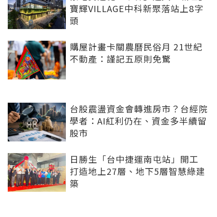
寶輝VILLAGE中科新聚落站上8字
頭
購屋計畫卡關農曆民俗月 21世紀
不動產：謹記五原則免驚
台股震盪資金會轉進房市？台經院
學者：AI紅利仍在、資金多半續留
股市
日勝生「台中捷運南屯站」開工
打造地上27層、地下5層智慧綠建
築