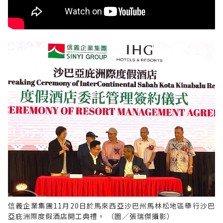
信義企業集團11月20日於馬來西亞沙巴州馬林松地區舉行沙巴
亞庇洲際度假酒店開工典禮。 （圖／張瑞傑攝影）