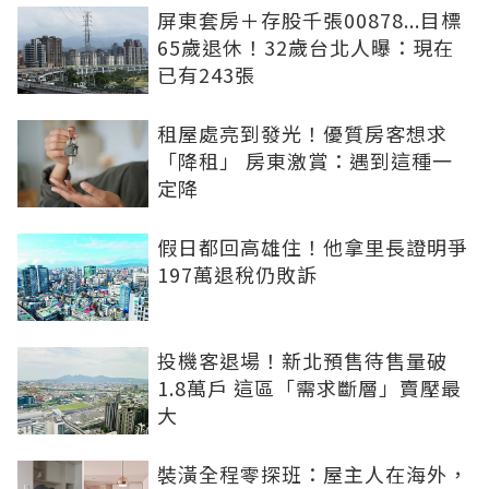
屏東套房＋存股千張00878...目標
65歲退休！32歲台北人曝：現在
已有243張
租屋處亮到發光！優質房客想求
「降租」 房東激賞：遇到這種一
定降
假日都回高雄住！他拿里長證明爭
197萬退稅仍敗訴
投機客退場！新北預售待售量破
1.8萬戶 這區「需求斷層」賣壓最
大
裝潢全程零探班：屋主人在海外，