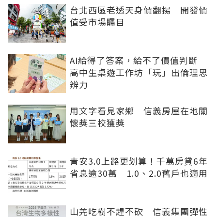
台北西區老透天身價翻揚 開發價
值受市場矚目
AI給得了答案，給不了價值判斷
高中生桌遊工作坊「玩」出倫理思
辨力
用文字看見家鄉 信義房屋在地關
懷獎三校獲獎
青安3.0上路更划算！千萬房貸6年
省息逾30萬 1.0、2.0舊戶也適用
山羌吃樹不趕不砍 信義集團彈性