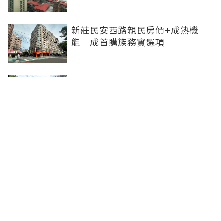
新莊民安西路親民房價+成熟機
能 成首購族務實選項
橋科磁吸效應發威 建商砸8.93億
卡位、科技新貴搶進楠梓土庫
《住展》百大影響力人物周俊吉
——房市最熱時，他偏做最麻煩的
事
聯合線上公司 著作權所有 ©2025