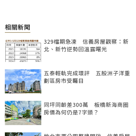
相關新聞
329檔期急凍 信義房屋觀察：新
北、新竹逆勢回溫露曙光
五泰輕軌完成環評 五股洲子洋重
劃區房市受矚目
同坪同齡差300萬 板橋新海商圈
房價為何仍是7字頭？