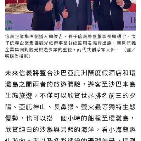
信義企業集團創辦人周俊吉、長子信義房屋董事長周耕宇、次
子信義企業集團觀光旅遊事業群總監周君澔皆出席，顯見信義
企業集團對觀光旅遊事業的重視，兩代共創淨零大計。 （圖／
張瑞傑攝影）
未來信義將整合沙巴亞庇洲際度假酒店和環
灘島之間兩者的旅遊體驗，遊客至沙巴本島
生態旅遊，不僅可以欣賞世界排名前三的夕
陽、亞庇神山、長鼻猴、螢火蟲等獨特生態
優勢，也可以搭一個小時的船程至環灘島，
欣賞純白的沙灘與碧藍的海洋，看小海龜孵
化游向大海以及多彩繽紛的珊瑚美景。環灘