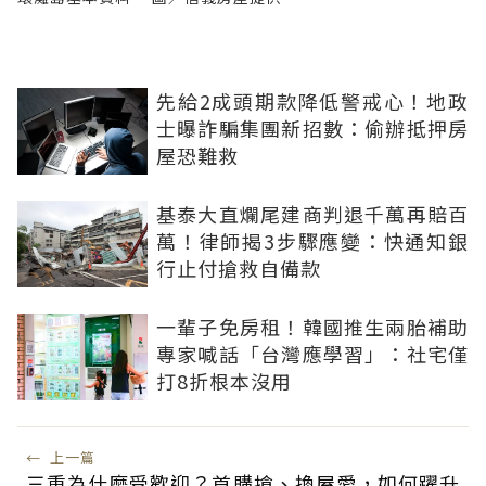
先給2成頭期款降低警戒心！地政
士曝詐騙集團新招數：偷辦抵押房
屋恐難救
基泰大直爛尾建商判退千萬再賠百
萬！律師揭3步驟應變：快通知銀
行止付搶救自備款
一輩子免房租！韓國推生兩胎補助
專家喊話「台灣應學習」：社宅僅
打8折根本沒用
←
上一篇
三重為什麼受歡迎？首購搶、換屋愛，如何躍升