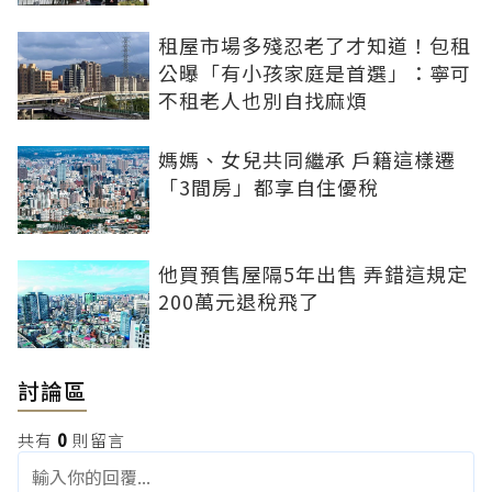
租屋市場多殘忍老了才知道！包租
公曝「有小孩家庭是首選」：寧可
不租老人也別自找麻煩
媽媽、女兒共同繼承 戶籍這樣遷
「3間房」都享自住優稅
他買預售屋隔5年出售 弄錯這規定
200萬元退稅飛了
討論區
共有
0
則留言