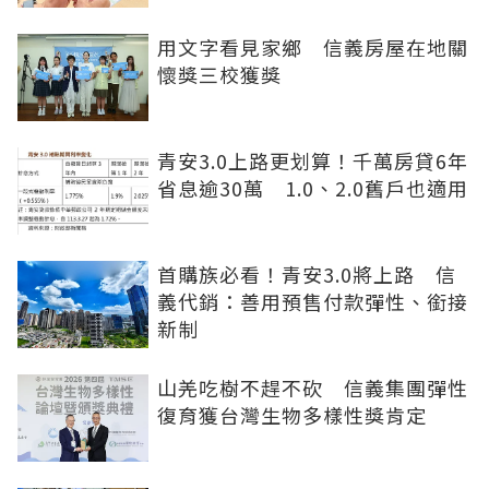
用文字看見家鄉 信義房屋在地關
懷獎三校獲獎
青安3.0上路更划算！千萬房貸6年
省息逾30萬 1.0、2.0舊戶也適用
首購族必看！青安3.0將上路 信
義代銷：善用預售付款彈性、銜接
新制
山羌吃樹不趕不砍 信義集團彈性
復育獲台灣生物多樣性獎肯定