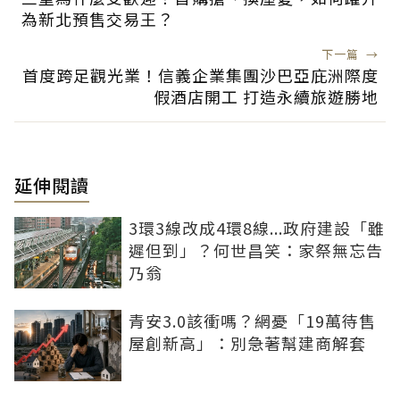
為新北預售交易王？
下一篇
→
首度跨足觀光業！信義企業集團沙巴亞庇洲際度
假酒店開工 打造永續旅遊勝地
延伸閱讀
3環3線改成4環8線...政府建設「雖
遲但到」？何世昌笑：家祭無忘告
乃翁
青安3.0該衝嗎？網憂「19萬待售
屋創新高」：別急著幫建商解套