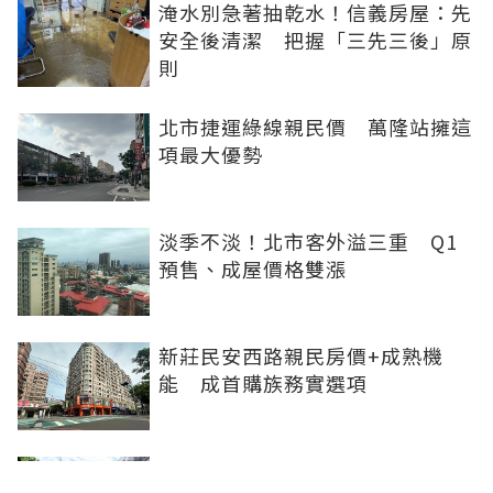
淹水別急著抽乾水！信義房屋：先
安全後清潔 把握「三先三後」原
則
北市捷運綠線親民價 萬隆站擁這
項最大優勢
淡季不淡！北市客外溢三重 Q1
預售、成屋價格雙漲
新莊民安西路親民房價+成熟機
能 成首購族務實選項
橋科磁吸效應發威 建商砸8.93億