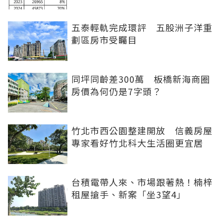
五泰輕軌完成環評 五股洲子洋重
劃區房市受矚目
同坪同齡差300萬 板橋新海商圈
房價為何仍是7字頭？
竹北市西公園整建開放 信義房屋
專家看好竹北科大生活圈更宜居
台積電帶人來、市場跟著熱！楠梓
租屋搶手、新案「坐3望4」