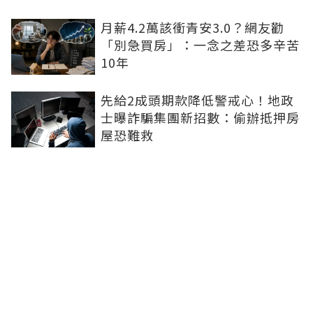
月薪4.2萬該衝青安3.0？網友勸
「別急買房」：一念之差恐多辛苦
10年
先給2成頭期款降低警戒心！地政
士曝詐騙集團新招數：偷辦抵押房
屋恐難救