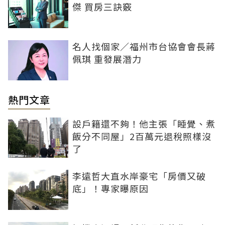
傑 買房三訣竅
名人找個家／福州市台協會會長蔣
佩琪 重發展潛力
熱門文章
設戶籍還不夠！他主張「睡覺、煮
飯分不同屋」2百萬元退稅照樣沒
了
李遠哲大直水岸豪宅「房價又破
底」！專家曝原因