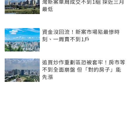
灣新案單周成交不到1組 探近三月
最低
資金沒回流！新案市場陷最慘時
刻、一周賣不到1戶
追買炒作重劃區恐被套牢！房市等
不到全面崩盤 但「對的房子」能
先漲