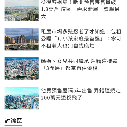
投機客退場！新北預售待售量破
1.8萬戶 這區「需求斷層」賣壓最
大
租屋市場多殘忍老了才知道！包租
公曝「有小孩家庭是首選」：寧可
不租老人也別自找麻煩
媽媽、女兒共同繼承 戶籍這樣遷
「3間房」都享自住優稅
他買預售屋隔5年出售 弄錯這規定
200萬元退稅飛了
討論區