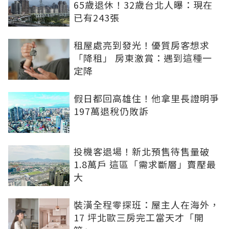
65歲退休！32歲台北人曝：現在
已有243張
租屋處亮到發光！優質房客想求
「降租」 房東激賞：遇到這種一
定降
假日都回高雄住！他拿里長證明爭
197萬退稅仍敗訴
投機客退場！新北預售待售量破
1.8萬戶 這區「需求斷層」賣壓最
大
裝潢全程零探班：屋主人在海外，
17 坪北歐三房完工當天才「開