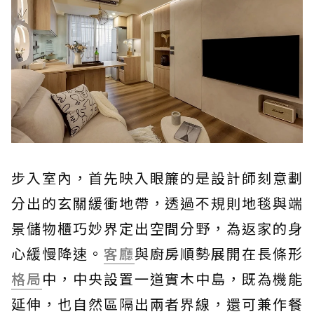
步入室內，首先映入眼簾的是設計師刻意劃
分出的玄關緩衝地帶，透過不規則地毯與端
景儲物櫃巧妙界定出空間分野，為返家的身
心緩慢降速。
客廳
與廚房順勢展開在長條形
格局
中，中央設置一道實木中島，既為機能
延伸，也自然區隔出兩者界線，還可兼作餐