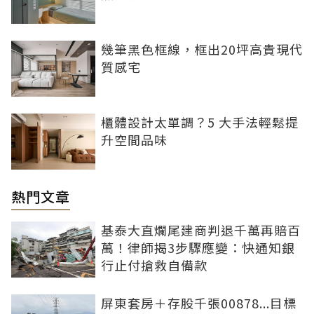
幾筆黑色框線，框出20坪高貴現代
質感宅
櫃體設計太單調？5 大手法輕鬆提
升空間品味
熱門文章
基泰大直爛尾建商判退千萬再賠百
萬！律師揭3步驟應變：快通知銀
行止付搶救自備款
屏東套房＋存股千張00878...目標