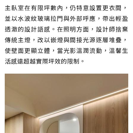
主臥室在有限坪數內，仍特意設置更衣間，
並以水波紋玻璃拉門與外部呼應，帶出輕盈
透澈的設計語感。在照明方面，設計師捨棄
傳統主燈，改以嵌燈與間接光源逐層堆疊，
使壁面更顯立體，當光影溫潤流動，溫馨生
活感遠超越實際坪效的限制。