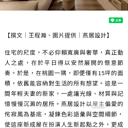
【撰文｜王程瀚、圖片提供｜燕居設計】
住宅的尺度，不必仰賴寬廣與奢華，真正動
人之處，在於平日得以安然展開的愜意節
奏。於是，在桃園一隅，即便僅有15坪的面
積，依舊能容納對生活的所有想望。這是一
間年輕夫妻的新家，一處讓光線、材質與記
憶慢慢沉澱的居所。燕居設計以
屋主
偏愛的
侘寂風為基底，凝鍊色彩語彙與空間細節，
使這座新成屋在扮演人生新起點之外，更成