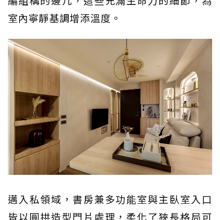
編組構的邊几，這些充滿生命力的細節，為
室內寧靜基調增添溫度。
邁入私領域，書房兼多功能室與主臥室入口
皆以圓拱造型門片處理，柔化了狹長格局可