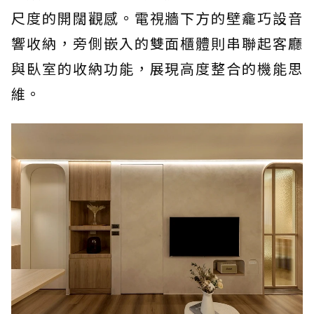
尺度的開闊觀感。電視牆下方的壁龕巧設音
響收納，旁側嵌入的雙面櫃體則串聯起客廳
與臥室的收納功能，展現高度整合的機能思
維。