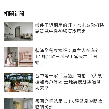
相關新聞
鐵件不鏽鋼用的好，也能為你打造
高質感中性神秘清冷居家
裝潢全程零探班：屋主人在海外，
17 坪北歐三房完工當天才「開
箱」
台中第一家「島語」開箱！9大餐
檯加碼戶外區 土地婆麗娜讚嗜酒
人天堂
氛圍高手就是它！8種常見的間接
照明設計