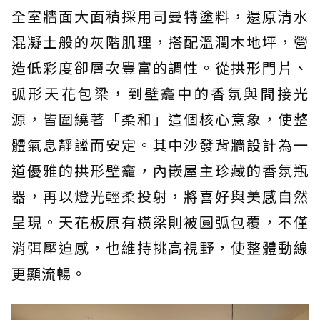
全室牆面大面積採用司曼特塗料，還原清水
混凝土般的灰階肌理，搭配溫潤木地坪，營
造低彩度卻層次豐富的調性。從拱形門片、
弧形天花包梁，到壁龕中的香氛與間接光
源，皆圍繞著「柔和」這個核心意象，使整
體氣息靜謐而安定。其中沙發背牆設計為一
道優雅的拱形壁龕，內嵌屋主珍藏的香氛瓶
器，再以燈光輕柔投射，將喜好與美感自然
呈現。天花板原有橫梁則被圓弧包覆，不僅
消弭壓迫感，也維持挑高視野，使整體動線
更顯流暢。