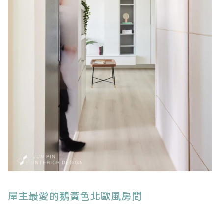
屋主最愛的鵝黃色北歐風房間