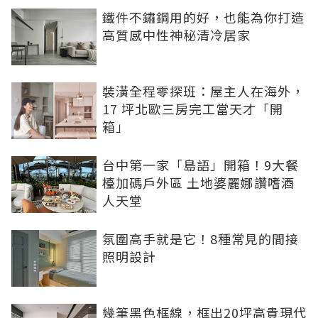
鐵件不鏽鋼用的好，也能為你打造
高質感中性神秘清冷居家
裝潢全程零探班：屋主人在海外，
17 坪北歐三房完工當天才「開
箱」
台中第一家「島語」開箱！9大餐
檯加碼戶外區 土地婆麗娜讚嗜酒
人天堂
氛圍高手就是它！8種常見的間接
照明設計
幾筆黑色框線，框出20坪高貴現代