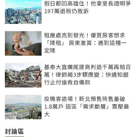
假日都回高雄住！他拿里長證明爭
197萬退稅仍敗訴
租屋處亮到發光！優質房客想求
「降租」 房東激賞：遇到這種一
定降
基泰大直爛尾建商判退千萬再賠百
萬！律師揭3步驟應變：快通知銀
行止付搶救自備款
投機客退場！新北預售待售量破
1.8萬戶 這區「需求斷層」賣壓最
大
討論區