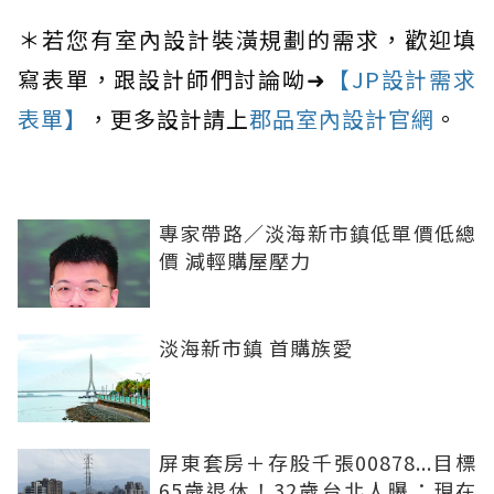
＊若您有室內設計裝潢規劃的需求，歡迎填
寫表單，跟設計師們討論呦➜
【JP設計需求
表單】
，更多設計請上
郡品室內設計官網
。
專家帶路／淡海新市鎮低單價低總
價 減輕購屋壓力
淡海新市鎮 首購族愛
屏東套房＋存股千張00878...目標
65歲退休！32歲台北人曝：現在