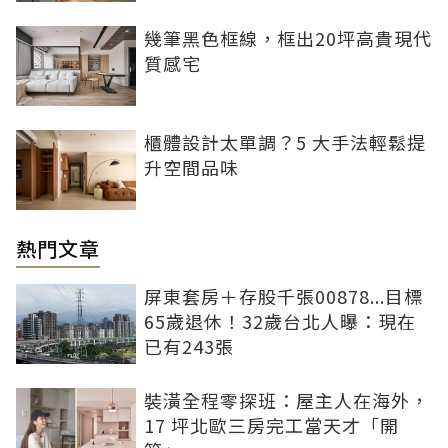
幾筆黑色框線，框出20坪高貴現代
質感宅
櫃體設計太單調？5 大手法輕鬆提
升空間品味
熱門文章
屏東套房＋存股千張00878...目標
65歲退休！32歲台北人曝：現在
已有243張
裝潢全程零探班：屋主人在海外，
17 坪北歐三房完工當天才「開