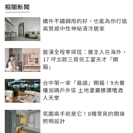
相關新聞
鐵件不鏽鋼用的好，也能為你打造
高質感中性神秘清冷居家
裝潢全程零探班：屋主人在海外，
17 坪北歐三房完工當天才「開
箱」
台中第一家「島語」開箱！9大餐
檯加碼戶外區 土地婆麗娜讚嗜酒
人天堂
氛圍高手就是它！8種常見的間接
照明設計