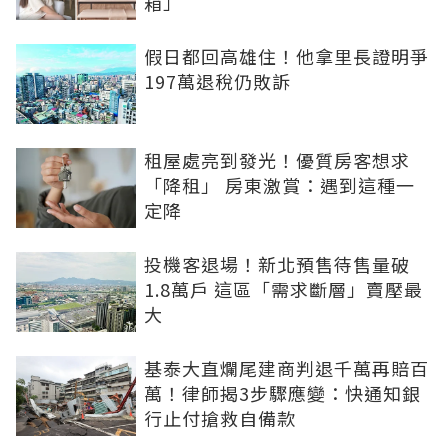
箱」
假日都回高雄住！他拿里長證明爭
197萬退稅仍敗訴
租屋處亮到發光！優質房客想求
「降租」 房東激賞：遇到這種一
定降
投機客退場！新北預售待售量破
1.8萬戶 這區「需求斷層」賣壓最
大
基泰大直爛尾建商判退千萬再賠百
萬！律師揭3步驟應變：快通知銀
行止付搶救自備款