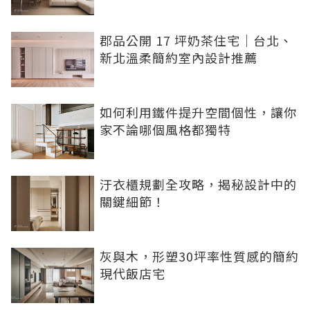
郡品公開 17 坪奶茶住宅｜台北、
新北溫柔簡約室內設計推薦
如何利用鐵件提升空間個性，讓你
家不論哪個風格都獨特
汙衣櫃規劃全攻略，揭秘設計中的
關鍵細節！
灰與木，形塑30坪率性質感的簡約
現代飯店宅