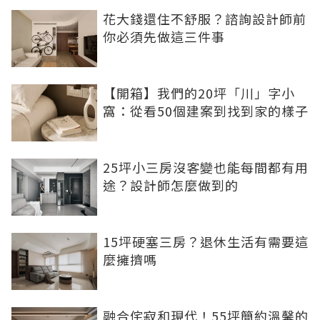
花大錢還住不舒服？諮詢設計師前
你必須先做這三件事
【開箱】我們的20坪「川」字小
窩：從看50個建案到找到家的樣子
25坪小三房沒客變也能每間都有用
途？設計師怎麼做到的
15坪硬塞三房？退休生活有需要這
麼擁擠嗎
融合侘寂和現代！55坪簡約溫馨的