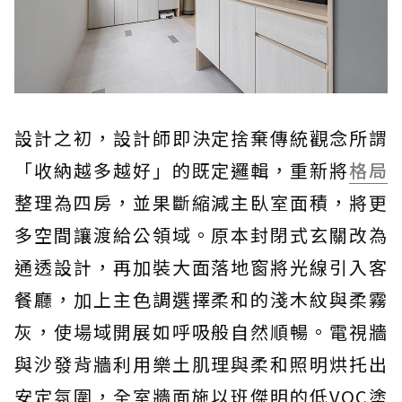
設計之初，設計師即決定捨棄傳統觀念所謂
「收納越多越好」的既定邏輯，重新將
格局
整理為四房，並果斷縮減主臥室面積，將更
多空間讓渡給公領域。原本封閉式玄關改為
通透設計，再加裝大面落地窗將光線引入客
餐廳，加上主色調選擇柔和的淺木紋與柔霧
灰，使場域開展如呼吸般自然順暢。電視牆
與沙發背牆利用樂土肌理與柔和照明烘托出
安定氛圍，全室牆面施以班傑明的低VOC塗