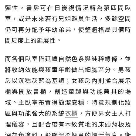
彈性。書房可在日後視情況轉為第四間臥
室，或是未來若有兄姐離巢生活，多餘空間
仍可再分配予年幼弟弟，使整體格局具備時
間尺度上的延展性。
而各個臥室皆延續自然色系與純粹線條，並
將收納效能與孩童年齡做出細膩區分。男孩
房以沉穩灰藍為基調；女孩房內則揉合展示
櫃與開放書櫃，創造童趣與功能兼具的場
域。主臥室布置得簡潔安穩，特意規劃化妝
區與功能強大的系統
衣櫃
，方便男女主人打
理儀容，且配合帶有木紋質地的床頭背板及
深灰色塗料，彰顯溫柔愜意的慢活氣息。衛