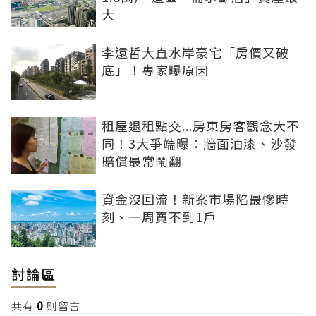
大
李遠哲大直水岸豪宅「房價又破
底」！專家曝原因
租屋退租點交...房東房客觀念大不
同！3大爭端曝：牆面油漆、沙發
賠償最常鬧翻
資金沒回流！新案市場陷最慘時
刻、一周賣不到1戶
討論區
共有
0
則留言