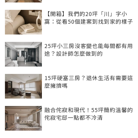
【開箱】我們的20坪「川」字小
窩：從看50個建案到找到家的樣子
25坪小三房沒客變也能每間都有用
途？設計師怎麼做到的
15坪硬塞三房？退休生活有需要這
麼擁擠嗎
融合侘寂和現代！55坪簡約溫馨的
侘寂宅邸一點都不冷清