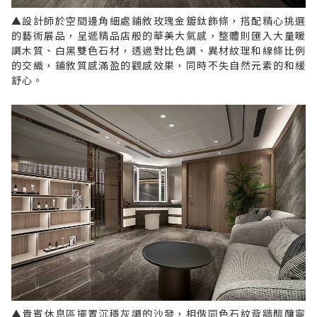
▲設計師於空間邊角細處鋪敘玫瑰金鍍鈦飾條，搭配精心挑選
的藝術展品，呈遞精品店般的華美大氣感，整體則匯入大量暖
調木質、白黑雙色石材，透過對比色調、異材紋理和線條比例
的交織，鋪敘質感滿盈的觀感效果，同時不失自然元素的和緩
舒心。
▲貴賓休息區擺置沉穩灰調的沙發，相偕同色石紋背牆醞釀寧