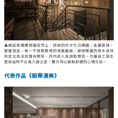
▲順延黑鐵樓梯循徑而上，途經的仿文化石磚牆、金屬管線、
壁爐造型，無一不發散醇厚的懷舊藝韻；鄰接暖爐的原木桌特
別定位為洽談兼休憩區，供內部人員放鬆憩息，也讓員工與主
管談話時不必進入辦公室，雙方得以輕鬆舒適的心情交談。
代表作品《韶華漫美》