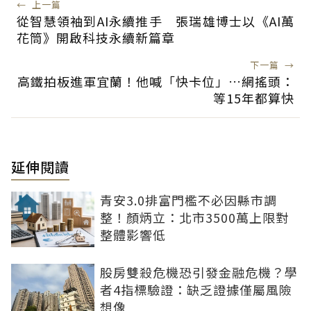
←
上一篇
從智慧領袖到AI永續推手 張瑞雄博士以《AI萬
花筒》開啟科技永續新篇章
下一篇
→
高鐵拍板進軍宜蘭！他喊「快卡位」…網搖頭：
等15年都算快
延伸閱讀
青安3.0排富門檻不必因縣市調
整！顏炳立：北市3500萬上限對
整體影響低
股房雙殺危機恐引發金融危機？學
者4指標驗證：缺乏證據僅屬風險
想像