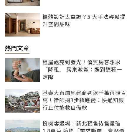
櫃體設計太單調？5 大手法輕鬆提
升空間品味
熱門文章
租屋處亮到發光！優質房客想求
「降租」 房東激賞：遇到這種一
定降
基泰大直爛尾建商判退千萬再賠百
萬！律師揭3步驟應變：快通知銀
行止付搶救自備款
投機客退場！新北預售待售量破
1.8萬戶 這區「需求斷層」賣壓最