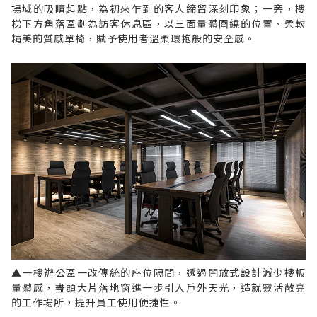
場域的吸睛起點，為初來乍到的客人締留深刻印象；一旁，樓
梯下方角落區劃為訪客休息區，以三面量體圍繞的位置、柔軟
精美的質感單椅，賦予使用者溫柔環抱般的安全感。
▲一樓辦公區一改傳統的座位隔間，透過開放式設計減少樓板
量體感，盡頭大片落地窗進一步引入戶外天光，造就靈活敞亮
的工作場所，提升員工使用便捷性。