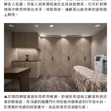
靜宜人氛圍，供客人結束療程後於此區放鬆憩息，也可於舒適
環境中使用梳妝台洗淨、梳理妝容，讓顧客以最完美的姿態踏
上歸途。
▲診間四周壁面皆採用柔煦暖調，舒緩前來諮詢之顧客和就診
者的緊張感，而深處的櫃體門片特別施作鏡像感的V字型木紋，
形塑異於他處的紋理層次，為此區增添活潑變化感。