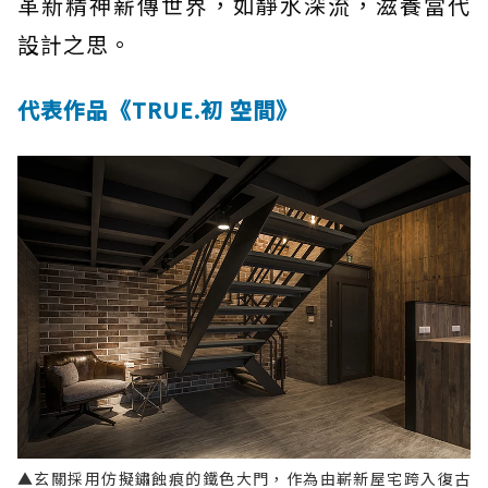
革新精神薪傳世界，如靜水深流，滋養當代
設計之思。
代表作品《TRUE.初 空間》
▲玄關採用仿擬鏽蝕痕的鐵色大門，作為由嶄新屋宅跨入復古