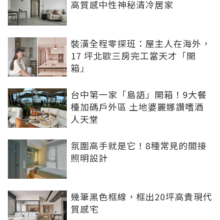
高質感中性神秘清冷居家
裝潢全程零探班：屋主人在海外，
17 坪北歐三房完工當天才「開
箱」
台中第一家「島語」開箱！9大餐
檯加碼戶外區 土地婆麗娜讚嗜酒
人天堂
氛圍高手就是它！8種常見的間接
照明設計
幾筆黑色框線，框出20坪高貴現代
質感宅