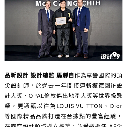
品昕設計 設計總監 馬靜自
作為享譽國際的頂
尖設計師，於過去一年間接連斬獲德國iF設
計大獎、OPAL倫敦傑出地產大獎等世界級殊
榮，更憑藉以往為LOUIS VUITTON、Dior
等國際精品品牌打造在台據點的豐富經驗，
在商空設計領域樹立標竿，並受邀擔任IAF全