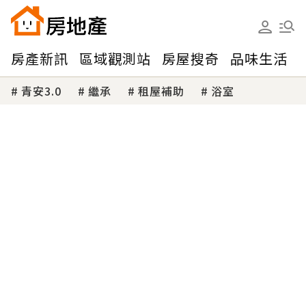
房產新訊
區域觀測站
房屋搜奇
品味生活
青安3.0
繼承
租屋補助
浴室