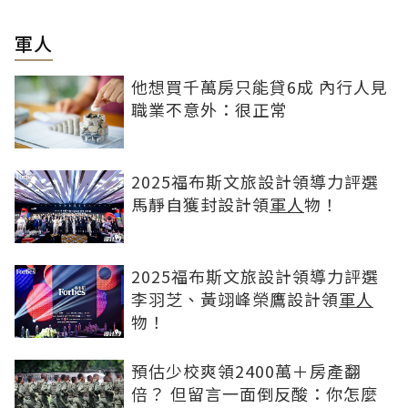
軍人
他想買千萬房只能貸6成 內行人見
職業不意外：很正常
2025福布斯文旅設計領導力評選
馬靜自獲封設計領
軍人
物！
2025福布斯文旅設計領導力評選
李羽芝、黃翊峰榮鷹設計領
軍人
物！
預估少校爽領2400萬＋房產翻
倍？ 但留言一面倒反酸：你怎麼