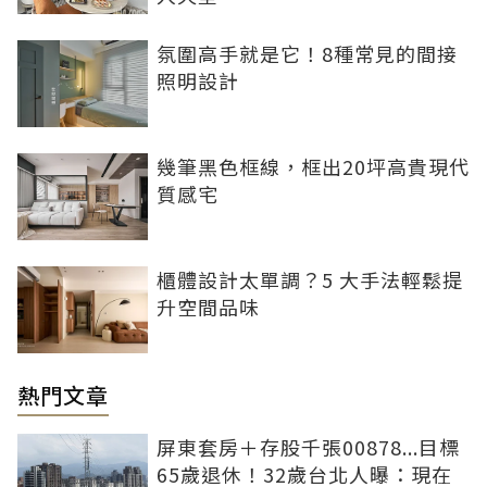
氛圍高手就是它！8種常見的間接
照明設計
幾筆黑色框線，框出20坪高貴現代
質感宅
櫃體設計太單調？5 大手法輕鬆提
升空間品味
熱門文章
屏東套房＋存股千張00878...目標
65歲退休！32歲台北人曝：現在