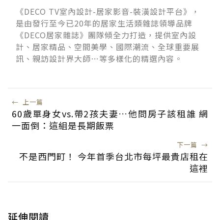
《DECO TV室內設計-居家影音-裝潢設計平台》，
是由發行至今已20年的居家生活類雜誌領導品牌
《DECO居家雜誌》團隊傾全力打造，提供室內設
計、居家精品、空間美學、國際潮流、全球重要展
訊、親訪設計界大師…等多樣化的精選內容。
←
上一篇
60歲單身女vs.帶2孩夫妻…他問房子該租誰 網
一面倒：這組是長期飯票
下一篇
→
不是西門町！ 今年首季台北市每坪最貴店租在
這裡
延伸閱讀