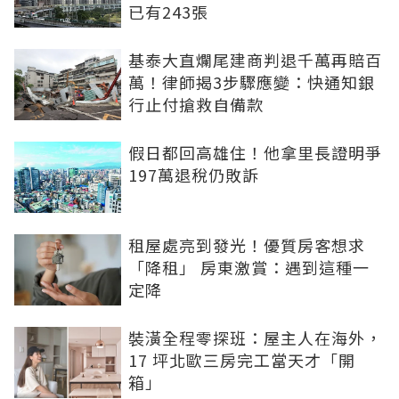
已有243張
基泰大直爛尾建商判退千萬再賠百
萬！律師揭3步驟應變：快通知銀
行止付搶救自備款
假日都回高雄住！他拿里長證明爭
197萬退稅仍敗訴
租屋處亮到發光！優質房客想求
「降租」 房東激賞：遇到這種一
定降
裝潢全程零探班：屋主人在海外，
17 坪北歐三房完工當天才「開
箱」