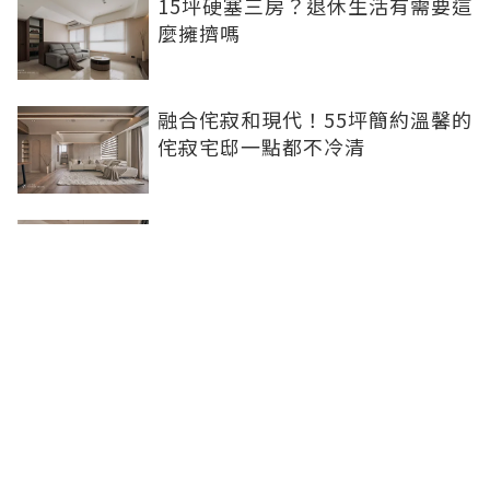
15坪硬塞三房？退休生活有需要這
麼擁擠嗎
融合侘寂和現代！55坪簡約溫馨的
侘寂宅邸一點都不冷清
不想出門卻想小酌一杯？居家小酒
吧完成你的夢想
灰色特殊塗料空間高級美，巧妙揉
合兩種風格的27坪現代簡約居家