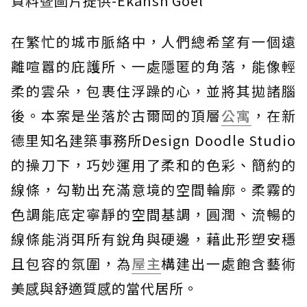
資料曁圖片提供-Ekansh Goel
在繁忙的城市脈絡中，人們總希望有一個遠
離喧囂的庇護所、一處隱匿的角落，能像輕
柔的雲朵，包裹住浮躁的心，並將其拋諸腦
後。本案是坐落於古爾岡的頂層
公寓
，在新
德里知名建築事務所Design Doodle Studio
的操刀下，巧妙運用了柔和的色彩、簡約的
線條，勾勒出充滿意境的空間輪廓。柔霧的
色調能底定寧靜的空間基調，圓潤、流暢的
線條能消弭所有銳角與硬邊，藉此形塑安穩
且包容的氛圍，為
屋主
構建出一處飽含藝術
美感與舒適質感的當代居所。