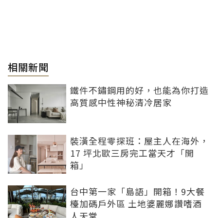
相關新聞
鐵件不鏽鋼用的好，也能為你打造
高質感中性神秘清冷居家
裝潢全程零探班：屋主人在海外，
17 坪北歐三房完工當天才「開
箱」
台中第一家「島語」開箱！9大餐
檯加碼戶外區 土地婆麗娜讚嗜酒
人天堂