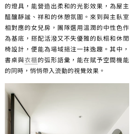
的燈具，能營造出柔和的光影效果，為屋主
醞釀靜謐、祥和的休憩氛圍。來到與主臥室
相對應的女兒房，團隊選用溫潤的中性色作
為基底，搭配活潑又不失優雅的臥榻和休閒
椅設計，便能為場域挹注一抹逸趣。其中，
書桌與
衣櫃
的弧形語彙，能在賦予空間機能
的同時，悄悄帶入流動的視覺效果。