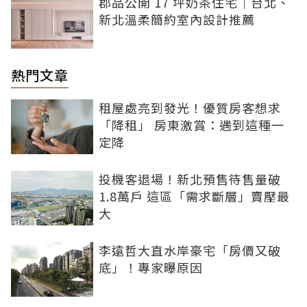
郡品公開 17 坪奶茶住宅｜台北、
新北溫柔簡約室內設計推薦
熱門文章
租屋處亮到發光！優質房客想求
「降租」 房東激賞：遇到這種一
定降
投機客退場！新北預售待售量破
1.8萬戶 這區「需求斷層」賣壓最
大
李遠哲大直水岸豪宅「房價又破
底」！專家曝原因