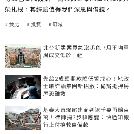
榮扎根，其經驗值得我們深思與借鏡。
雙北
投資
區域
北台新建案買氣沒起色 7月平均單
周成交低於一組
先給2成頭期款降低警戒心！地政
士曝詐騙集團新招數：偷辦抵押房
屋恐難救
基泰大直爛尾建商判退千萬再賠百
萬！律師揭3步驟應變：快通知銀
行止付搶救自備款