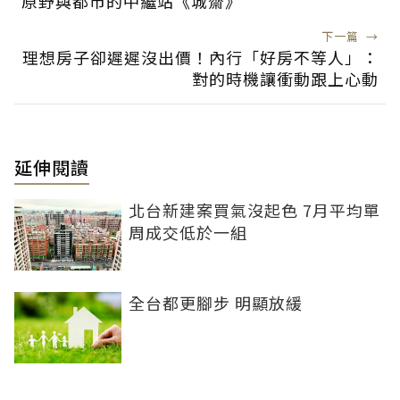
原野與都市的中繼站《城齋》
下一篇
→
理想房子卻遲遲沒出價！內行「好房不等人」：
對的時機讓衝動跟上心動
延伸閱讀
北台新建案買氣沒起色 7月平均單
周成交低於一組
全台都更腳步 明顯放緩