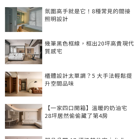
氛圍高手就是它！8種常見的間接
照明設計
幾筆黑色框線，框出20坪高貴現代
質感宅
櫃體設計太單調？5 大手法輕鬆提
升空間品味
【一家四口開箱】溫暖的奶油宅
28坪居然偷偷藏了第4房