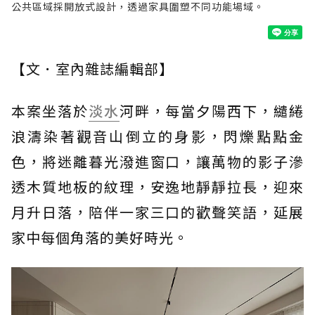
公共區域採開放式設計，透過家具圍塑不同功能場域。
【⽂．室內雜誌編輯部】
本案坐落於
淡水
河畔，每當夕陽西下，繾綣
浪濤染著觀音山倒立的身影，閃爍點點金
色，將迷離暮光潑進窗口，讓萬物的影子滲
透木質地板的紋理，安逸地靜靜拉長，迎來
月升日落，陪伴一家三口的歡聲笑語，延展
家中每個角落的美好時光。