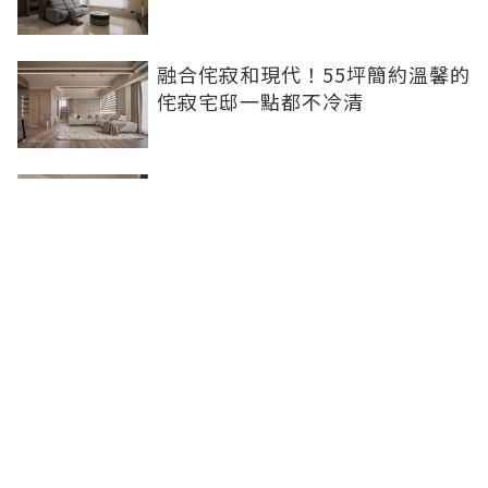
融合侘寂和現代！55坪簡約溫馨的
侘寂宅邸一點都不冷清
不想出門卻想小酌一杯？居家小酒
吧完成你的夢想
灰色特殊塗料空間高級美，巧妙揉
合兩種風格的27坪現代簡約居家
聯合線上公司 著作權所有 ©2025