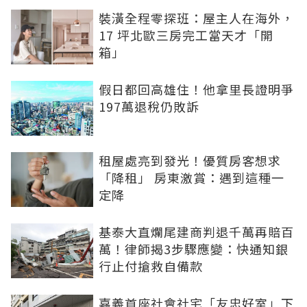
裝潢全程零探班：屋主人在海外，
17 坪北歐三房完工當天才「開
箱」
假日都回高雄住！他拿里長證明爭
197萬退稅仍敗訴
租屋處亮到發光！優質房客想求
「降租」 房東激賞：遇到這種一
定降
基泰大直爛尾建商判退千萬再賠百
萬！律師揭3步驟應變：快通知銀
行止付搶救自備款
嘉義首座社會社宅「友忠好室」下