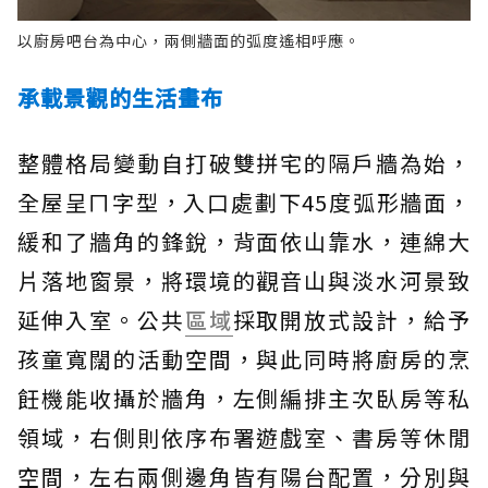
以廚房吧台為中心，兩側牆面的弧度遙相呼應。
承載景觀的生活畫布
整體格局變動自打破雙拼宅的隔戶牆為始，
全屋呈ㄇ字型，入口處劃下45度弧形牆面，
緩和了牆角的鋒銳，背面依山靠水，連綿大
片落地窗景，將環境的觀音山與淡水河景致
延伸入室。公共
區域
採取開放式設計，給予
孩童寬闊的活動空間，與此同時將廚房的烹
飪機能收攝於牆角，左側編排主次臥房等私
領域，右側則依序布署遊戲室、書房等休閒
空間，左右兩側邊角皆有陽台配置，分別與