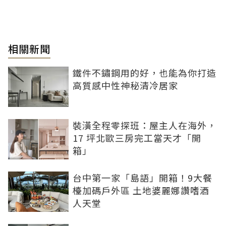
相關新聞
鐵件不鏽鋼用的好，也能為你打造
高質感中性神秘清冷居家
裝潢全程零探班：屋主人在海外，
17 坪北歐三房完工當天才「開
箱」
台中第一家「島語」開箱！9大餐
檯加碼戶外區 土地婆麗娜讚嗜酒
人天堂