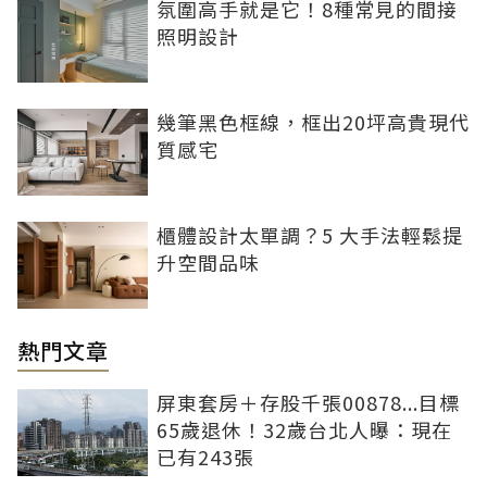
氛圍高手就是它！8種常見的間接
照明設計
幾筆黑色框線，框出20坪高貴現代
質感宅
櫃體設計太單調？5 大手法輕鬆提
升空間品味
熱門文章
屏東套房＋存股千張00878...目標
65歲退休！32歲台北人曝：現在
已有243張