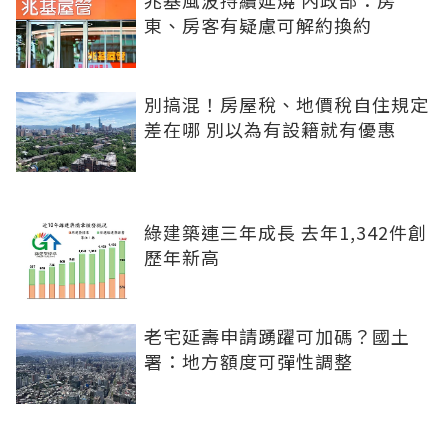
兆基風波持續延燒 內政部：房
東、房客有疑慮可解約換約
別搞混！房屋稅、地價稅自住規定
差在哪 別以為有設籍就有優惠
綠建築連三年成長 去年1,342件創
歷年新高
老宅延壽申請踴躍可加碼？國土
署：地方額度可彈性調整