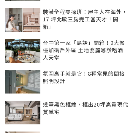
裝潢全程零探班：屋主人在海外，
17 坪北歐三房完工當天才「開
箱」
台中第一家「島語」開箱！9大餐
檯加碼戶外區 土地婆麗娜讚嗜酒
人天堂
氛圍高手就是它！8種常見的間接
照明設計
幾筆黑色框線，框出20坪高貴現代
質感宅