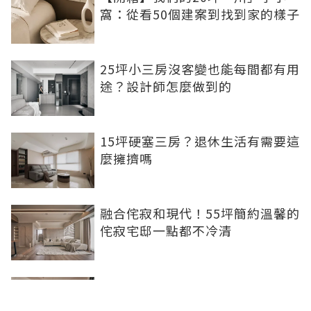
窩：從看50個建案到找到家的樣子
25坪小三房沒客變也能每間都有用
途？設計師怎麼做到的
15坪硬塞三房？退休生活有需要這
麼擁擠嗎
融合侘寂和現代！55坪簡約溫馨的
侘寂宅邸一點都不冷清
不想出門卻想小酌一杯？居家小酒
吧完成你的夢想