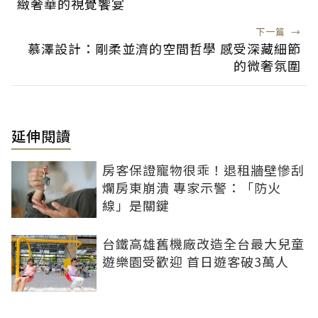
緻奢華的視覺饗宴
下一篇
→
慕澤設計：剛柔並濟的空間哲學 感受深藏細節
的微奢氛圍
延伸閱讀
房客保證寵物很乖！退租牆壁慘刮
爛房東崩潰 專家示警：「防火
線」是關鍵
台鐵高雄舊機廠改造全台最大兒童
遊樂園受歡迎 首日遊客破3萬人