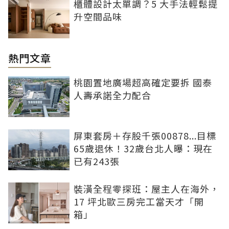
櫃體設計太單調？5 大手法輕鬆提
升空間品味
熱門文章
桃園置地廣場超高確定要拆 國泰
人壽承諾全力配合
屏東套房＋存股千張00878...目標
65歲退休！32歲台北人曝：現在
已有243張
裝潢全程零探班：屋主人在海外，
17 坪北歐三房完工當天才「開
箱」