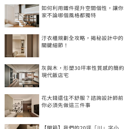
如何利用鐵件提升空間個性，讓你
家不論哪個風格都獨特
汙衣櫃規劃全攻略，揭秘設計中的
關鍵細節！
灰與木，形塑30坪率性質感的簡約
現代飯店宅
花大錢還住不舒服？諮詢設計師前
你必須先做這三件事
【開箱】我們的20坪「川」字小