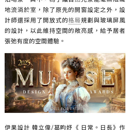
地流淌於室，除了原先的開窗設定之外，設
計師還採用了開放式的
格局
規劃與玻璃屏風
的設計，以此維持空間的敞亮感，給予居者
張弛有度的空間體驗。
伊果設計 韓立偉/葛畇妤《 日常。日長》作