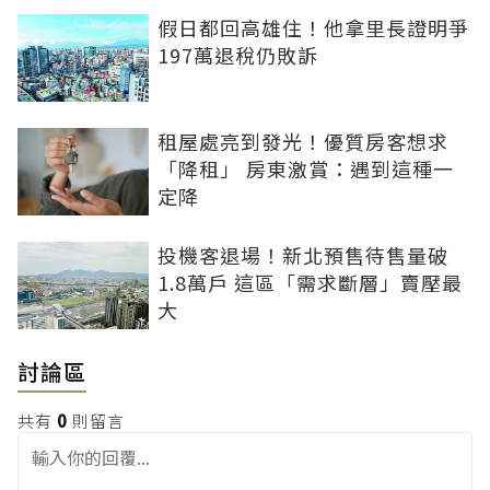
假日都回高雄住！他拿里長證明爭
197萬退稅仍敗訴
租屋處亮到發光！優質房客想求
「降租」 房東激賞：遇到這種一
定降
投機客退場！新北預售待售量破
1.8萬戶 這區「需求斷層」賣壓最
大
討論區
共有
0
則留言