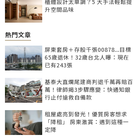
櫃體設計太單調？5 大手法輕鬆提
升空間品味
熱門文章
屏東套房＋存股千張00878...目標
65歲退休！32歲台北人曝：現在
已有243張
基泰大直爛尾建商判退千萬再賠百
萬！律師揭3步驟應變：快通知銀
行止付搶救自備款
租屋處亮到發光！優質房客想求
「降租」 房東激賞：遇到這種一
定降