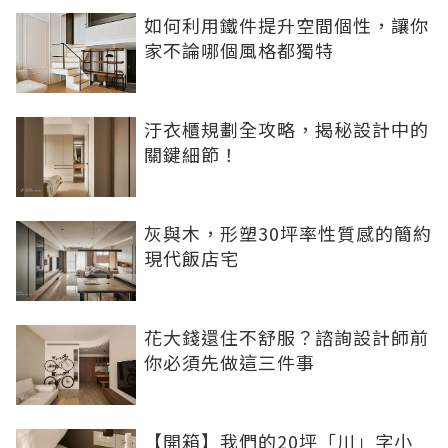
如何利用鐵件提升空間個性，讓你
家不論哪個風格都獨特
汙衣櫃規劃全攻略，揭秘設計中的
關鍵細節！
灰與木，形塑30坪率性質感的簡約
現代飯店宅
花大錢還住不舒服？諮詢設計師前
你必須先做這三件事
【開箱】我們的20坪「川」字小