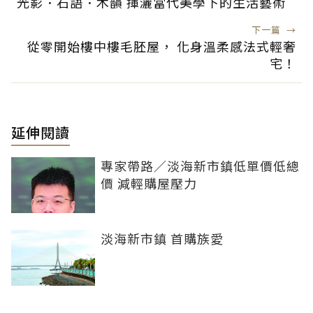
光影．石語．木韻 揮灑當代美學下的生活藝術
下一篇
→
從零開始樓中樓毛胚屋， 化身溫柔感法式輕奢
宅！
延伸閱讀
專家帶路／淡海新市鎮低單價低總
價 減輕購屋壓力
淡海新市鎮 首購族愛