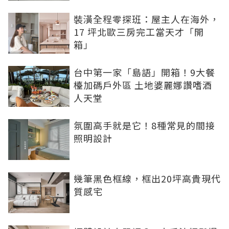
裝潢全程零探班：屋主人在海外，
17 坪北歐三房完工當天才「開
箱」
台中第一家「島語」開箱！9大餐
檯加碼戶外區 土地婆麗娜讚嗜酒
人天堂
氛圍高手就是它！8種常見的間接
照明設計
幾筆黑色框線，框出20坪高貴現代
質感宅