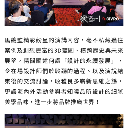
馬總監精彩紛呈的演講內容，毫不私藏過往
案例及創想豐富的3D藍圖、橫跨歷史與未來
展望，精闢闡述何謂「設計的永續發展」，
令在場設計師們於聆聽的過程、以及演說結
束後的交流討論，收穫良多嶄新思維之餘，
更讓海內外活動參與者知曉品昕設計的細膩
美學品味，進一步將品牌推廣世界！