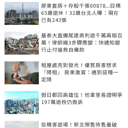
屏東套房＋存股千張00878...目標
65歲退休！32歲台北人曝：現在
已有243張
基泰大直爛尾建商判退千萬再賠百
萬！律師揭3步驟應變：快通知銀
行止付搶救自備款
租屋處亮到發光！優質房客想求
「降租」 房東激賞：遇到這種一
定降
假日都回高雄住！他拿里長證明爭
197萬退稅仍敗訴
投機客退場！新北預售待售量破