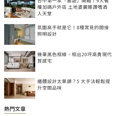
台中第一家「島語」開箱！9大餐
檯加碼戶外區 土地婆麗娜讚嗜酒
人天堂
氛圍高手就是它！8種常見的間接
照明設計
幾筆黑色框線，框出20坪高貴現代
質感宅
櫃體設計太單調？5 大手法輕鬆提
升空間品味
熱門文章