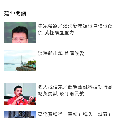
延伸閱讀
專家帶路／淡海新市鎮低單價低總
價 減輕購屋壓力
淡海新市鎮 首購族愛
名人找個家／廷豐金融科技執行副
總黃勇諴 緊盯兩訊號
豪宅賽道從「單棟」進入「城區」