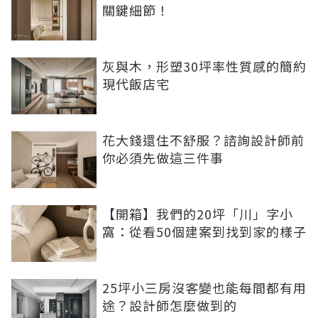
關鍵細節！
灰與木，形塑30坪率性質感的簡約
現代飯店宅
花大錢還住不舒服？諮詢設計師前
你必須先做這三件事
【開箱】我們的20坪「川」字小
窩：從看50個建案到找到家的樣子
25坪小三房沒客變也能每間都有用
途？設計師怎麼做到的