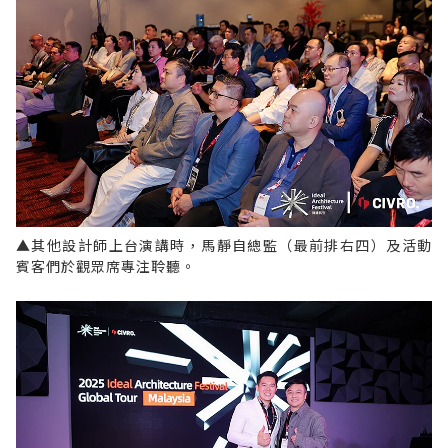
▲其他設計師上台演講時，馬靜自總監（最前排右四）及活動
賓客們於觀眾席專注聆聽。