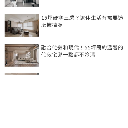
15坪硬塞三房？退休生活有需要這
麼擁擠嗎
融合侘寂和現代！55坪簡約溫馨的
侘寂宅邸一點都不冷清
不想出門卻想小酌一杯？居家小酒
吧完成你的夢想
灰色特殊塗料空間高級美，巧妙揉
合兩種風格的27坪現代簡約居家