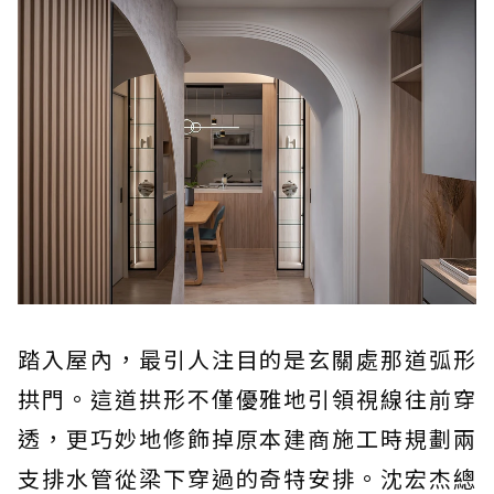
踏入屋內，最引人注目的是玄關處那道弧形
拱門。這道拱形不僅優雅地引領視線往前穿
透，更巧妙地修飾掉原本建商施工時規劃兩
支排水管從梁下穿過的奇特安排。沈宏杰總