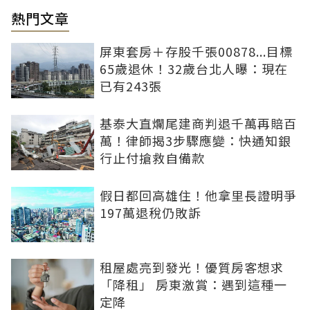
熱門文章
屏東套房＋存股千張00878...目標
65歲退休！32歲台北人曝：現在
已有243張
基泰大直爛尾建商判退千萬再賠百
萬！律師揭3步驟應變：快通知銀
行止付搶救自備款
假日都回高雄住！他拿里長證明爭
197萬退稅仍敗訴
租屋處亮到發光！優質房客想求
「降租」 房東激賞：遇到這種一
定降