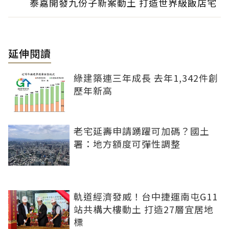
泰嘉開發九份子新案動土 打造世界級飯店宅
延伸閱讀
綠建築連三年成長 去年1,342件創
歷年新高
老宅延壽申請踴躍可加碼？國土
署：地方額度可彈性調整
軌道經濟發威！台中捷運南屯G11
站共構大樓動土 打造27層宜居地
標