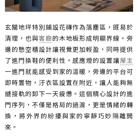
玄關地坪特別鋪設花磚作為落塵區，既易於
清理，也與
客廳
的木地板形成明顯界線。旁
邊的懸空櫃設計讓視覺更加輕盈，同時提供
了進門換鞋的便利性。感應燈的設置讓
屋主
一進門就能感受到家的溫暖，旁邊的平台可
即時置物，汙衣區設置在附近，讓人能夠無
縫接軌的卸下一天疲憊。這個精心設計的進
門序列，不僅是格局的過渡，更是情緒的轉
換，將外界的紛擾與家的寧靜巧妙隔離開
來。