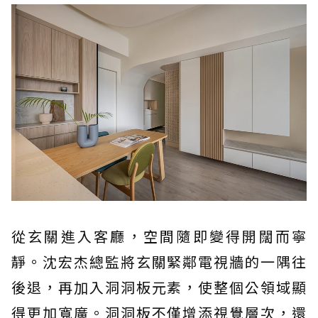
從玄關進入客廳，空間隨即變得開闊而寧
靜。沈宏杰總監將玄關緊鄰電視牆的一隅往
後退，再加入洞洞板元素，使整個公領域顯
得更加寬廣。洞洞板不僅增添視覺層次，還