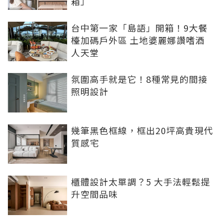
箱」
台中第一家「島語」開箱！9大餐
檯加碼戶外區 土地婆麗娜讚嗜酒
人天堂
氛圍高手就是它！8種常見的間接
照明設計
幾筆黑色框線，框出20坪高貴現代
質感宅
櫃體設計太單調？5 大手法輕鬆提
升空間品味