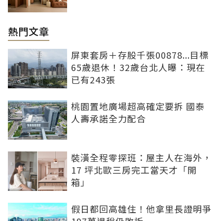
熱門文章
屏東套房＋存股千張00878...目標
65歲退休！32歲台北人曝：現在
已有243張
桃園置地廣場超高確定要拆 國泰
人壽承諾全力配合
裝潢全程零探班：屋主人在海外，
17 坪北歐三房完工當天才「開
箱」
假日都回高雄住！他拿里長證明爭