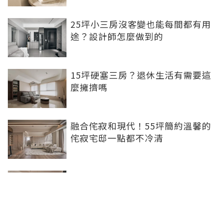
25坪小三房沒客變也能每間都有用
途？設計師怎麼做到的
15坪硬塞三房？退休生活有需要這
麼擁擠嗎
融合侘寂和現代！55坪簡約溫馨的
侘寂宅邸一點都不冷清
不想出門卻想小酌一杯？居家小酒
吧完成你的夢想