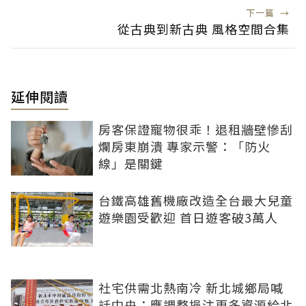
下一篇
→
從古典到新古典 風格空間合集
延伸閱讀
房客保證寵物很乖！退租牆壁慘刮
爛房東崩潰 專家示警：「防火
線」是關鍵
台鐵高雄舊機廠改造全台最大兒童
遊樂園受歡迎 首日遊客破3萬人
社宅供需北熱南冷 新北城鄉局喊
話中央：應調整挹注更多資源給北