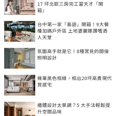
17 坪北歐三房完工當天才「開
箱」
台中第一家「島語」開箱！9大餐
檯加碼戶外區 土地婆麗娜讚嗜酒
人天堂
氛圍高手就是它！8種常見的間接
照明設計
幾筆黑色框線，框出20坪高貴現代
質感宅
櫃體設計太單調？5 大手法輕鬆提
升空間品味