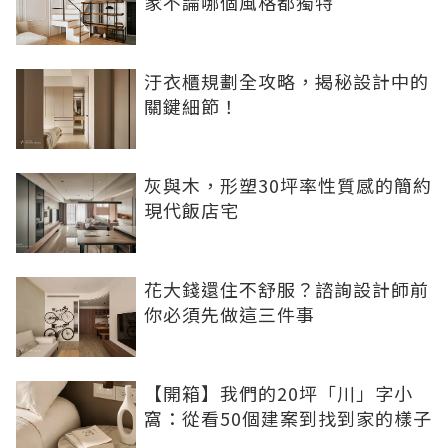
家不論哪個風格都獨特
汙衣櫃規劃全攻略，揭秘設計中的
關鍵細節！
灰與木，形塑30坪率性質感的簡約
現代飯店宅
花大錢還住不舒服？諮詢設計師前
你必須先做這三件事
【開箱】我們的20坪「川」字小
窩：從看50個建案到找到家的樣子