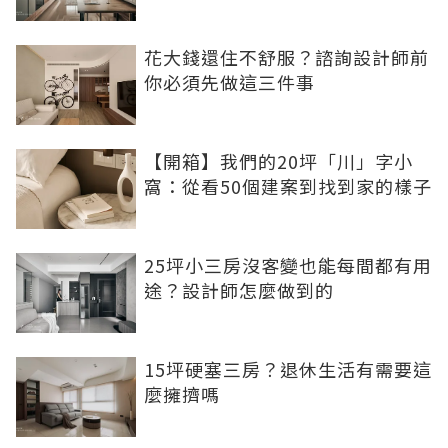
花大錢還住不舒服？諮詢設計師前
你必須先做這三件事
【開箱】我們的20坪「川」字小
窩：從看50個建案到找到家的樣子
25坪小三房沒客變也能每間都有用
途？設計師怎麼做到的
15坪硬塞三房？退休生活有需要這
麼擁擠嗎