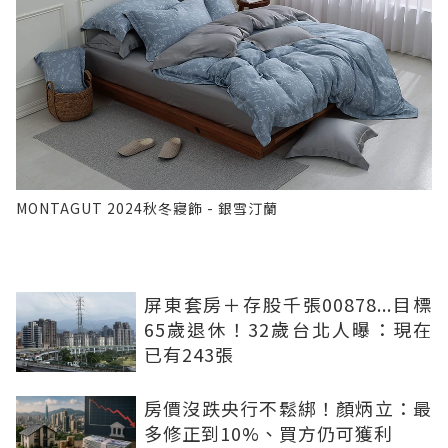
MONTAGUT 2024秋冬寢飾 - 銀雪汀蘭
屏東套房＋存股千張00878...目標
65歲退休！32歲台北人曝：現在
已有243張
房價沒跌央行不鬆綁！顏炳立：最
多修正到10%、買方仍可獲利