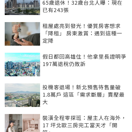
65歲退休！32歲台北人曝：現在
已有243張
租屋處亮到發光！優質房客想求
「降租」 房東激賞：遇到這種一
定降
假日都回高雄住！他拿里長證明爭
197萬退稅仍敗訴
投機客退場！新北預售待售量破
1.8萬戶 這區「需求斷層」賣壓最
大
裝潢全程零探班：屋主人在海外，
17 坪北歐三房完工當天才「開