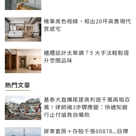
幾筆黑色框線，框出20坪高貴現代
質感宅
櫃體設計太單調？5 大手法輕鬆提
升空間品味
熱門文章
基泰大直爛尾建商判退千萬再賠百
萬！律師揭3步驟應變：快通知銀
行止付搶救自備款
屏東套房＋存股千張00878...目標