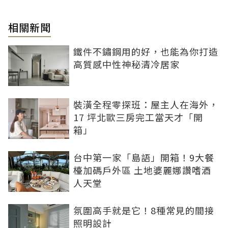
相關新聞
鐵件不鏽鋼用的好，也能為你打造
高質感中性神秘清冷居家
裝潢全程零探班：屋主人在海外，
17 坪北歐三房完工當天才「開
箱」
台中第一家「島語」開箱！9大餐
檯加碼戶外區 土地婆麗娜讚嗜酒
人天堂
氛圍高手就是它！8種常見的間接
照明設計