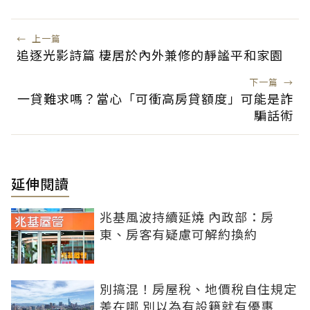
←
上一篇
追逐光影詩篇 棲居於內外兼修的靜謐平和家園
下一篇
→
一貸難求嗎？當心「可衝高房貸額度」可能是詐
騙話術
延伸閱讀
兆基風波持續延燒 內政部：房
東、房客有疑慮可解約換約
別搞混！房屋稅、地價稅自住規定
差在哪 別以為有設籍就有優惠