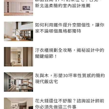
新北溫柔簡約室內設計推薦
如何利用鐵件提升空間個性，讓你
家不論哪個風格都獨特
汙衣櫃規劃全攻略，揭秘設計中的
關鍵細節！
灰與木，形塑30坪率性質感的簡約
現代飯店宅
花大錢還住不舒服？諮詢設計師前
你必須先做這三件事