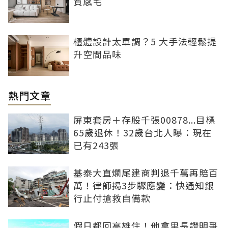
質感宅
櫃體設計太單調？5 大手法輕鬆提
升空間品味
熱門文章
屏東套房＋存股千張00878...目標
65歲退休！32歲台北人曝：現在
已有243張
基泰大直爛尾建商判退千萬再賠百
萬！律師揭3步驟應變：快通知銀
行止付搶救自備款
假日都回高雄住！他拿里長證明爭