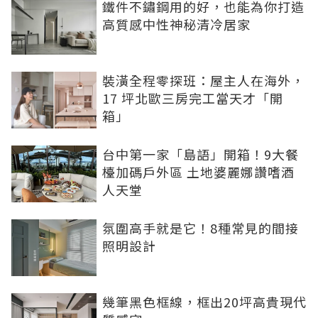
鐵件不鏽鋼用的好，也能為你打造
高質感中性神秘清冷居家
裝潢全程零探班：屋主人在海外，
17 坪北歐三房完工當天才「開
箱」
台中第一家「島語」開箱！9大餐
檯加碼戶外區 土地婆麗娜讚嗜酒
人天堂
氛圍高手就是它！8種常見的間接
照明設計
幾筆黑色框線，框出20坪高貴現代