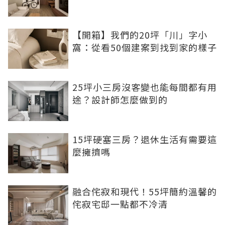
【開箱】我們的20坪「川」字小
窩：從看50個建案到找到家的樣子
25坪小三房沒客變也能每間都有用
途？設計師怎麼做到的
15坪硬塞三房？退休生活有需要這
麼擁擠嗎
融合侘寂和現代！55坪簡約溫馨的
侘寂宅邸一點都不冷清