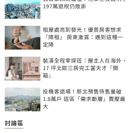
197萬退稅仍敗訴
租屋處亮到發光！優質房客想求
「降租」 房東激賞：遇到這種一
定降
裝潢全程零探班：屋主人在海外，
17 坪北歐三房完工當天才「開
箱」
投機客退場！新北預售待售量破
1.8萬戶 這區「需求斷層」賣壓最
大
討論區