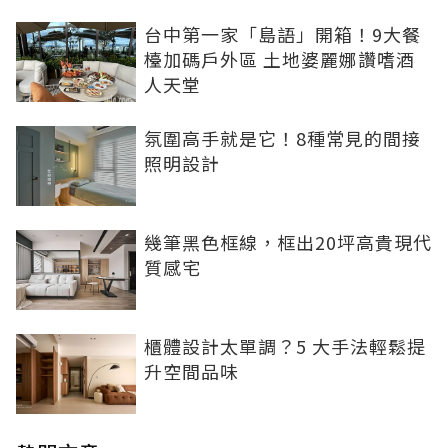
台中第一家「島語」開箱！9大餐
檯加碼戶外區 土地婆麗娜讚嗜酒
人天堂
氛圍高手就是它！8種常見的間接
照明設計
幾筆黑色框線，框出20坪高貴現代
質感宅
櫃體設計太單調？5 大手法輕鬆提
升空間品味