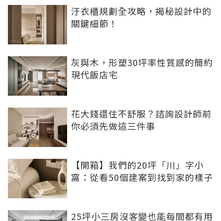
汙衣櫃規劃全攻略，揭秘設計中的
關鍵細節！
灰與木，形塑30坪率性質感的簡約
現代飯店宅
花大錢還住不舒服？諮詢設計師前
你必須先做這三件事
【開箱】我們的20坪「川」字小
窩：從看50個建案到找到家的樣子
25坪小三房沒客變也能每間都有用