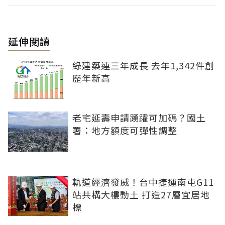
延伸閱讀
綠建築連三年成長 去年1,342件創
歷年新高
老宅延壽申請踴躍可加碼？國土
署：地方額度可彈性調整
軌道經濟發威！台中捷運南屯G11
站共構大樓動土 打造27層宜居地
標