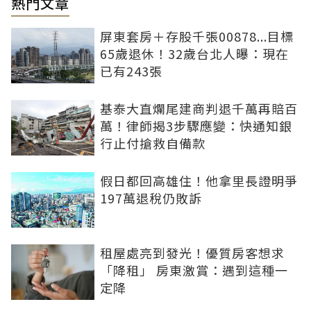
熱門文章
屏東套房＋存股千張00878...目標
65歲退休！32歲台北人曝：現在
已有243張
基泰大直爛尾建商判退千萬再賠百
萬！律師揭3步驟應變：快通知銀
行止付搶救自備款
假日都回高雄住！他拿里長證明爭
197萬退稅仍敗訴
租屋處亮到發光！優質房客想求
「降租」 房東激賞：遇到這種一
定降