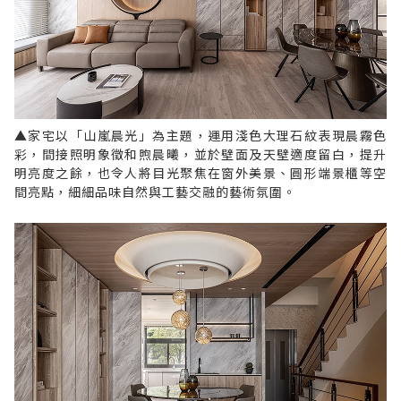
▲家宅以「山嵐晨光」為主題，運用淺色大理石紋表現晨霧色
彩，間接照明象徵和煦晨曦，並於壁面及天壁適度留白，提升
明亮度之餘，也令人將目光聚焦在窗外美景、圓形端景櫃等空
間亮點，細細品味自然與工藝交融的藝術氛圍。