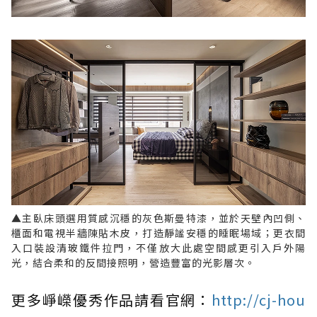
▲主臥床頭選用質感沉穩的灰色斯曼特漆，並於天壁內凹側、
櫃面和電視半牆陳貼木皮，打造靜謐安穩的睡眠場域；更衣間
入口裝設清玻鐵件拉門，不僅放大此處空間感更引入戶外陽
光，結合柔和的反間接照明，營造豐富的光影層次。
更多崢嶸優秀作品請看官網：
http://cj-hou