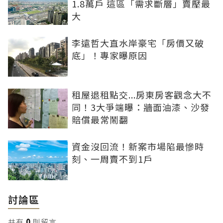
1.8萬戶 這區「需求斷層」賣壓最
大
李遠哲大直水岸豪宅「房價又破
底」！專家曝原因
租屋退租點交...房東房客觀念大不
同！3大爭端曝：牆面油漆、沙發
賠償最常鬧翻
資金沒回流！新案市場陷最慘時
刻、一周賣不到1戶
討論區
共有
0
則留言