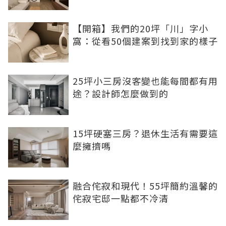
【開箱】我們的20坪「川」字小
窩：從看50個建案到找到家的樣子
25坪小三房沒客變也能每間都有用
途？設計師怎麼做到的
15坪硬塞三房？退休生活有需要這
麼擁擠嗎
融合侘寂和現代！55坪簡約溫馨的
侘寂宅邸一點都不冷清