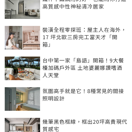
高質感中性神秘清冷居家
裝潢全程零探班：屋主人在海外，
17 坪北歐三房完工當天才「開
箱」
台中第一家「島語」開箱！9大餐
檯加碼戶外區 土地婆麗娜讚嗜酒
人天堂
氛圍高手就是它！8種常見的間接
照明設計
幾筆黑色框線，框出20坪高貴現代
質感宅