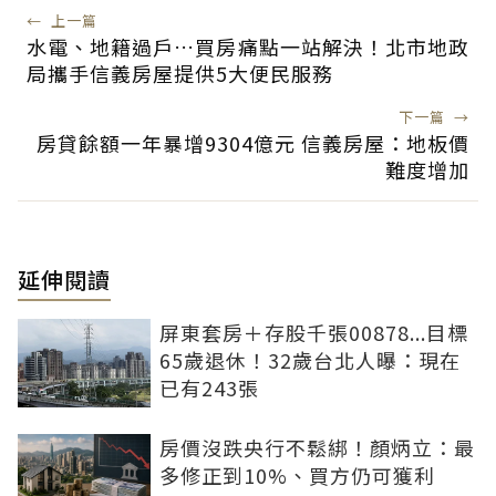
←
上一篇
水電、地籍過戶…買房痛點一站解決！北市地政
局攜手信義房屋提供5大便民服務
下一篇
→
房貸餘額一年暴增9304億元 信義房屋：地板價
難度增加
延伸閱讀
屏東套房＋存股千張00878...目標
65歲退休！32歲台北人曝：現在
已有243張
房價沒跌央行不鬆綁！顏炳立：最
多修正到10%、買方仍可獲利