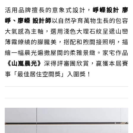
活用品牌擅長的意象式設計，
崢嶸設計 廖
崢、廖嶸 設計師
以自然孕育萬物生長的包容
大氣感為主軸，選用淺色大理石紋呈遞山巒
薄霧繚繞的朦朧美，搭配和煦間接照明，描
繪一幅晨光遍撒屋間的柔雅景緻。家宅作品
《山嵐晨光》
深得評審團欣賞，贏獲本屆賽
事「最佳居住空間獎」入圍獎！