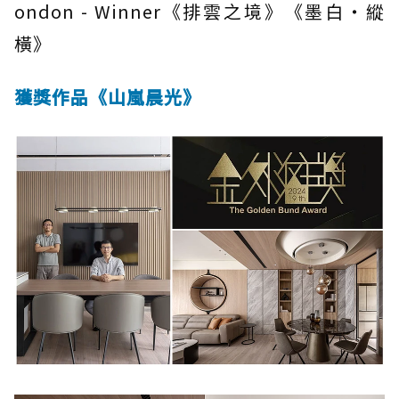
ondon - Winner《排雲之境》《墨白・縱
橫》
獲獎作品《山嵐晨光》