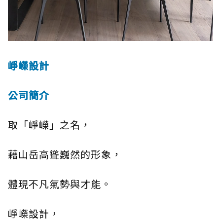
崢嶸設計
公司簡介
取「崢嶸」之名，
藉山岳高聳巍然的形象，
體現不凡氣勢與才能。
崢嶸設計，