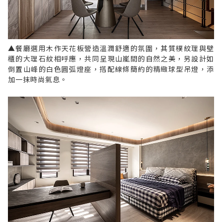
▲餐廳選用木作天花板營造溫潤舒適的氛圍，其質樸紋理與壁
櫃的大理石紋相呼應，共同呈現山嵐間的自然之美，另設計如
倒置山峰的白色圓弧燈座，搭配線條簡約的精緻球型吊燈，添
加一抹時尚氣息。