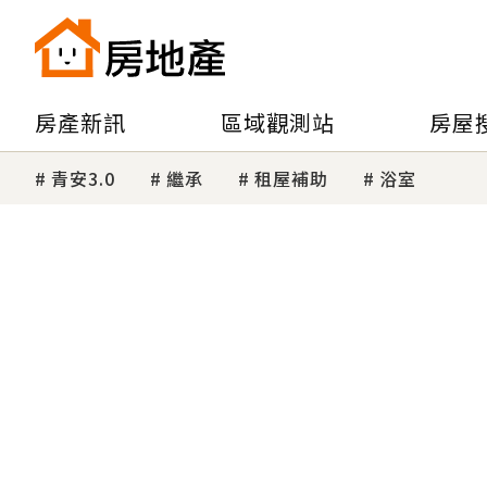
房產新訊
區域觀測站
房屋
青安3.0
繼承
租屋補助
浴室