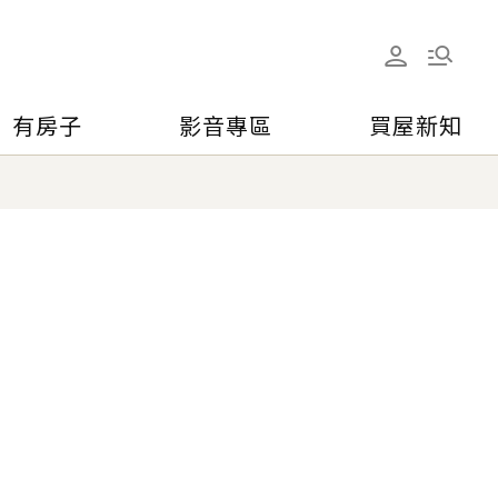
有房子
影音專區
買屋新知