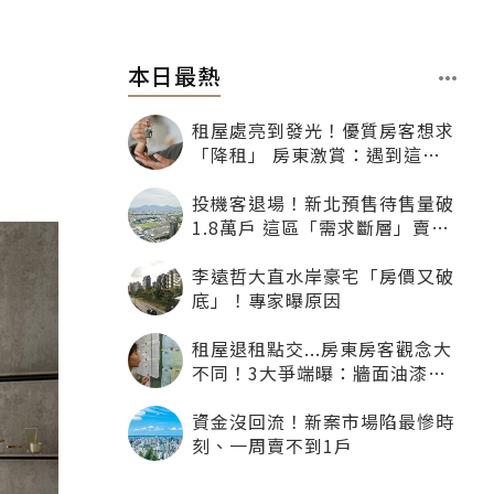
本日最熱
租屋處亮到發光！優質房客想求
「降租」 房東激賞：遇到這種
一定降
投機客退場！新北預售待售量破
1.8萬戶 這區「需求斷層」賣壓
最大
李遠哲大直水岸豪宅「房價又破
底」！專家曝原因
租屋退租點交...房東房客觀念大
不同！3大爭端曝：牆面油漆、
沙發賠償最常鬧翻
資金沒回流！新案市場陷最慘時
刻、一周賣不到1戶