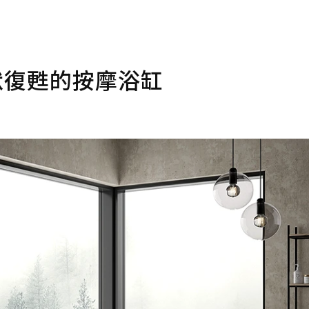
默復甦的按摩浴缸