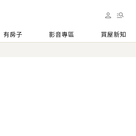
有房子
影音專區
買屋新知