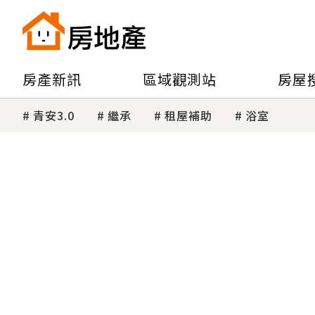
房產新訊
區域觀測站
房屋
青安3.0
繼承
租屋補助
浴室