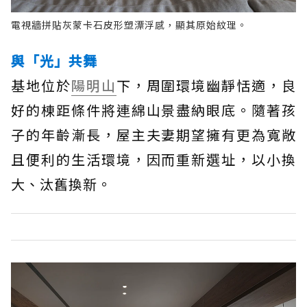
電視牆拼貼灰蒙卡石皮形塑漂浮感，顯其原始紋理。
與「光」共舞
基地位於
陽明山
下，周圍環境幽靜恬適，良
好的棟距條件將連綿山景盡納眼底。隨著孩
子的年齡漸長，屋主夫妻期望擁有更為寬敞
且便利的生活環境，因而重新選址，以小換
大、汰舊換新。