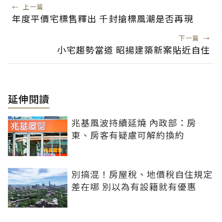
←
上一篇
年度平價宅標售釋出 千封搶標風潮是否再現
下一篇
→
小宅趨勢當道 昭揚建築新案貼近自住
延伸閱讀
兆基風波持續延燒 內政部：房
東、房客有疑慮可解約換約
別搞混！房屋稅、地價稅自住規定
差在哪 別以為有設籍就有優惠