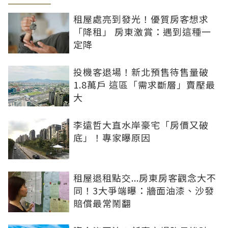
租屋處亮到發光！優質房客想求
「降租」 房東激賞：遇到這種一
定降
投機客退場！新北預售待售量破
1.8萬戶 這區「需求斷層」賣壓最
大
李遠哲大直水岸豪宅「房價又破
底」！專家曝原因
租屋退租點交...房東房客觀念大不
同！3大爭端曝：牆面油漆、沙發
賠償最常鬧翻