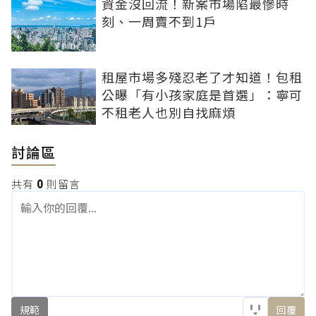
資金沒回流！新案市場陷最慘時
刻、一周賣不到1戶
租屋市場多殘忍老了才知道！包租
公曝「有小孩家庭是首選」：寧可
不租老人也別自找麻煩
討論區
共有
0
則留言
規範
回覆