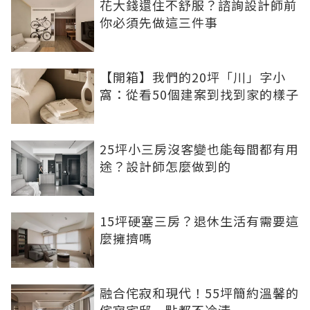
花大錢還住不舒服？諮詢設計師前
你必須先做這三件事
【開箱】我們的20坪「川」字小
窩：從看50個建案到找到家的樣子
25坪小三房沒客變也能每間都有用
途？設計師怎麼做到的
15坪硬塞三房？退休生活有需要這
麼擁擠嗎
融合侘寂和現代！55坪簡約溫馨的
侘寂宅邸一點都不冷清