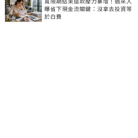
寬限期結束還款壓力暴增！過來人
曝省下現金流關鍵：沒拿去投資等
於白費