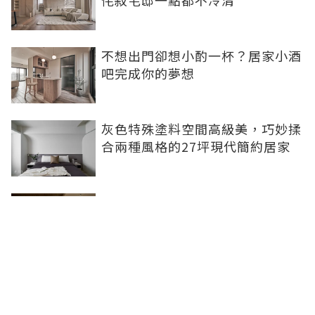
不想出門卻想小酌一杯？居家小酒
吧完成你的夢想
灰色特殊塗料空間高級美，巧妙揉
合兩種風格的27坪現代簡約居家
【開箱】北歐風✖日式居酒屋在我
家 我們家的中島人見人愛！
電視牆設計竟藏了這麼多學問？材
質、細節、風格一次讓你了解透徹