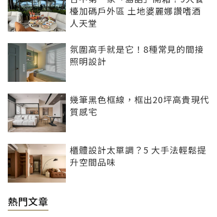
檯加碼戶外區 土地婆麗娜讚嗜酒
人天堂
氛圍高手就是它！8種常見的間接
照明設計
幾筆黑色框線，框出20坪高貴現代
質感宅
櫃體設計太單調？5 大手法輕鬆提
升空間品味
熱門文章