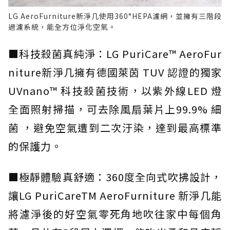
LG AeroFurniture新淨几使用360°HEPA濾網，並擁有三階段
過濾系統，能全方位淨化空氣。
■科技殺菌真純淨：LG PuriCare™ AeroFur
niture新淨几擁有德國萊茵 TUV 認證的獨家
UVnano™ 科技殺菌技術，以紫外線LED 燈
全面照射掃描，可去除風扇葉片上99.9% 細
菌 ，避免空氣遭到二次汙染，達到最高標準
的保護力。
■極靜體驗真舒適：360度全向式吹拂設計，
讓LG PuriCareTM AeroFurniture 新淨几能
將濾淨後的好空氣零死角地吹往家中每個角