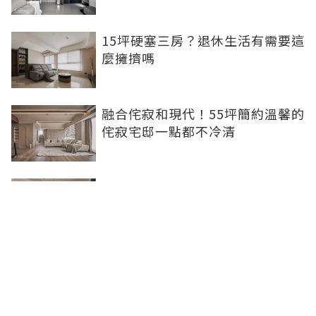
15坪硬塞三房？退休生活有需要這
麼擁擠嗎
融合侘寂和現代！55坪簡約溫馨的
侘寂宅邸一點都不冷清
不想出門卻想小酌一杯？居家小酒
吧完成你的夢想
灰色特殊塗料空間高級美，巧妙揉
合兩種風格的27坪現代簡約居家