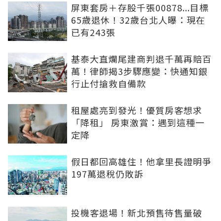
屏東套房＋存股千張00878...目標
65歲退休！32歲台北人曝：現在
已有243張
基泰大直爛尾建商判退千萬再賠百
萬！律師揭3步驟應變：快通知銀
行止付搶救自備款
租屋處亮到發光！優質房客想求
「降租」 房東激賞：遇到這種一
定降
假日都回高雄住！他拿里長證明爭
197萬退稅仍敗訴
投機客退場！新北預售待售量破