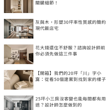
關鍵細節！
灰與木，形塑30坪率性質感的簡約
現代飯店宅
花大錢還住不舒服？諮詢設計師前
你必須先做這三件事
【開箱】我們的20坪「川」字小
窩：從看50個建案到找到家的樣子
25坪小三房沒客變也能每間都有用
途？設計師怎麼做到的