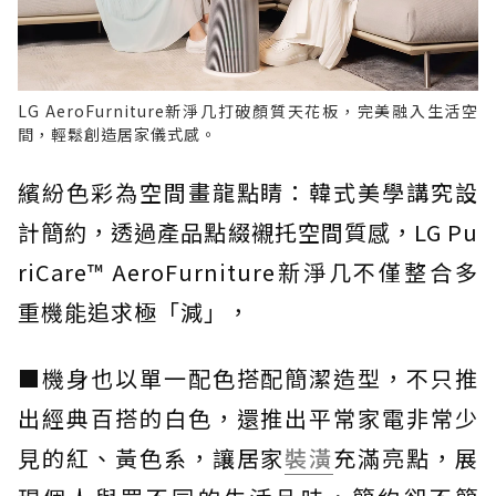
LG AeroFurniture新淨几打破顏質天花板，完美融入生活空
間，輕鬆創造居家儀式感。
繽紛色彩為空間畫龍點睛：韓式美學講究設
計簡約，透過產品點綴襯托空間質感，LG Pu
riCare™ AeroFurniture新淨几不僅整合多
重機能追求極「減」，
■機身也以單一配色搭配簡潔造型，不只推
出經典百搭的白色，還推出平常家電非常少
見的紅、黃色系，讓居家
裝潢
充滿亮點，展