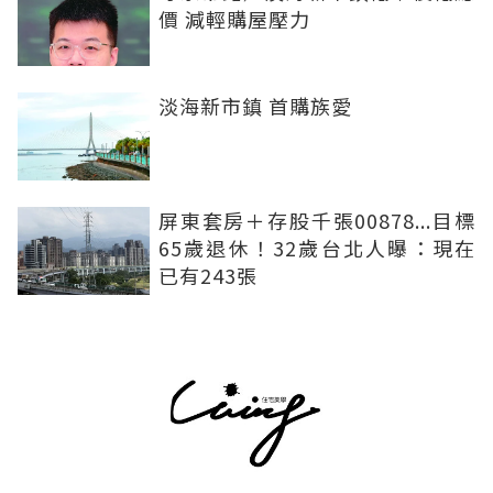
價 減輕購屋壓力
淡海新市鎮 首購族愛
屏東套房＋存股千張00878...目標
65歲退休！32歲台北人曝：現在
已有243張