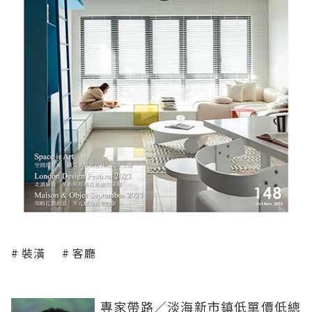
裝潢
客廳
專家帶路／淡海新市鎮低單價低總