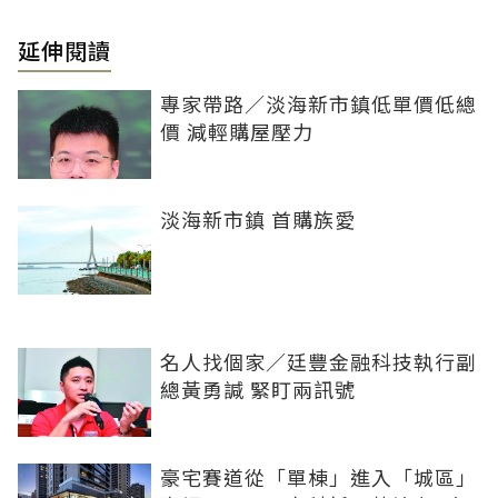
延伸閱讀
專家帶路／淡海新市鎮低單價低總
價 減輕購屋壓力
淡海新市鎮 首購族愛
名人找個家／廷豐金融科技執行副
總黃勇諴 緊盯兩訊號
豪宅賽道從「單棟」進入「城區」