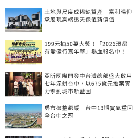
土地與尺度成稀缺資產 富利暘仰
承展現高端透天保值新價值
199元抽50萬大獎！「2026璟都
有愛健行嘉年華」熱血報名中！
亞昕國際開發中台灣總部盛大啟用
七年深耕台中，以675億元推案實
力擘劃城市新藍圖
房市盤整趨緩 台中13期買氣重回
全台中之冠