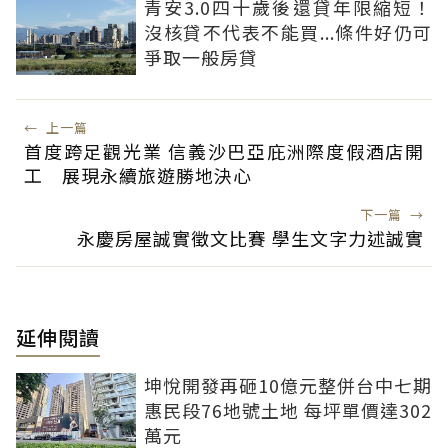
青安3.0四十歲後還貸年限縮短！
沒核貸不代表不能買...條件好仍可
爭取一般房貸
←
上一篇
首度跨足觀光業 信義沙巴亞庇洲際度假酒店開
工 展現永續旅遊勝地決心
下一篇
→
永慶房屋誠實徵文比賽 學生文字力述誠實
延伸閱讀
坤悅開發再砸10億元整併台中七期
惠民段76地號土地 每坪單價達302
萬元