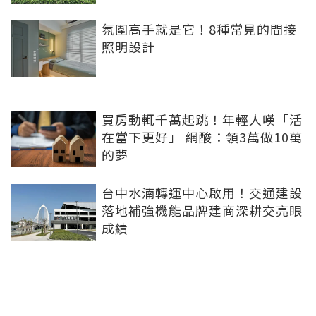
氛圍高手就是它！8種常見的間接
照明設計
買房動輒千萬起跳！年輕人嘆「活
在當下更好」 網酸：領3萬做10萬
的夢
台中水湳轉運中心啟用！交通建設
落地補強機能品牌建商深耕交亮眼
成績