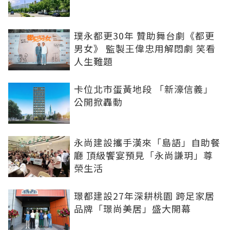
璞永都更30年 贊助舞台劇《都更
男女》 監製王偉忠用解悶劇 笑看
人生難題
卡位北市蛋黃地段 「新濠信義」
公開掀轟動
永尚建設攜手漢來「島語」自助餐
廳 頂級饗宴預見「永尚謙玥」尊
榮生活
璟都建設27年深耕桃園 跨足家居
品牌「璟尚美居」盛大開幕