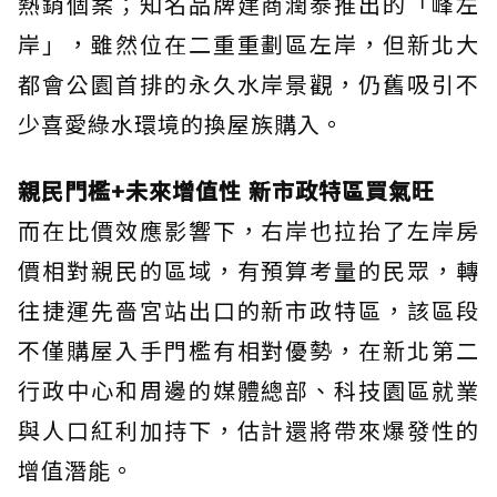
熱銷個案；知名品牌建商潤泰推出的「峰左
岸」，雖然位在二重重劃區左岸，但新北大
都會公園首排的永久水岸景觀，仍舊吸引不
少喜愛綠水環境的換屋族購入。
親民門檻+未來增值性 新市政特區買氣旺
而在比價效應影響下，右岸也拉抬了左岸房
價相對親民的區域，有預算考量的民眾，轉
往捷運先嗇宮站出口的新市政特區，該區段
不僅購屋入手門檻有相對優勢，在新北第二
行政中心和周邊的媒體總部、科技園區就業
與人口紅利加持下，估計還將帶來爆發性的
增值潛能。