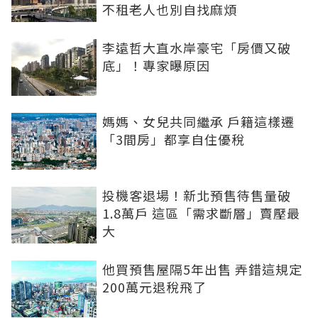
不租老人也別自找麻煩
李遠哲大直水岸豪宅「房價又破
底」！專家曝原因
媽媽、女兒共同繼承 戶籍這樣遷
「3間房」都享自住優稅
投機客退場！新北預售待售量破
1.8萬戶 這區「需求斷層」賣壓最
大
他買預售屋隔5年出售 弄錯這規定
200萬元退稅飛了