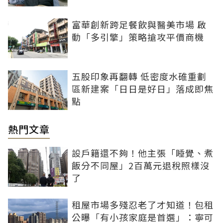
富華創新跨足餐飲與醫美市場 啟
動「多引擎」策略搶攻平價商機
五股印象再翻轉 低密度水碓重劃
區新建案「日日是好日」落成即焦
點
熱門文章
設戶籍還不夠！他主張「睡覺、煮
飯分不同屋」2百萬元退稅照樣沒
了
租屋市場多殘忍老了才知道！包租
公曝「有小孩家庭是首選」：寧可