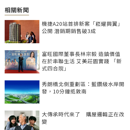
相關新聞
機捷A20站首排新案「崧耀興翼」
公開 潛銷期銷售破3成
富旺國際董事長林宗毅 造鎮價值
在於串聯生活 艾美莊園實踐 「新
式四合院」
秀朗橋北側重劃區：藍鑽級水岸開
發，10分鐘抵敦南
大傳承時代來了 購屋邏輯正在改
變