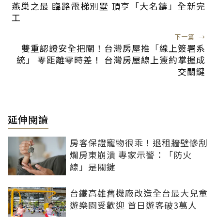
燕巢之最 臨路電梯別墅 頂亨「大名鑄」全新完
工
下一篇
→
雙重認證安全把關！台灣房屋推「線上簽署系
統」 零距離零時差！ 台灣房屋線上簽約掌握成
交關鍵
延伸閱讀
房客保證寵物很乖！退租牆壁慘刮
爛房東崩潰 專家示警：「防火
線」是關鍵
台鐵高雄舊機廠改造全台最大兒童
遊樂園受歡迎 首日遊客破3萬人