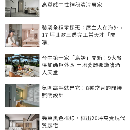
高質感中性神秘清冷居家
裝潢全程零探班：屋主人在海外，
17 坪北歐三房完工當天才「開
箱」
台中第一家「島語」開箱！9大餐
檯加碼戶外區 土地婆麗娜讚嗜酒
人天堂
氛圍高手就是它！8種常見的間接
照明設計
幾筆黑色框線，框出20坪高貴現代
質感宅