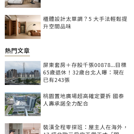
櫃體設計太單調？5 大手法輕鬆提
升空間品味
熱門文章
屏東套房＋存股千張00878...目標
65歲退休！32歲台北人曝：現在
已有243張
桃園置地廣場超高確定要拆 國泰
人壽承諾全力配合
裝潢全程零探班：屋主人在海外，