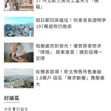
17 坪北歐三房完工當天才「開
箱」
假日都回高雄住！他拿里長證明爭
197萬退稅仍敗訴
租屋處亮到發光！優質房客想求
「降租」 房東激賞：遇到這種一
定降
投機客退場！新北預售待售量破
1.8萬戶 這區「需求斷層」賣壓最
大
討論區
共有
0
則留言