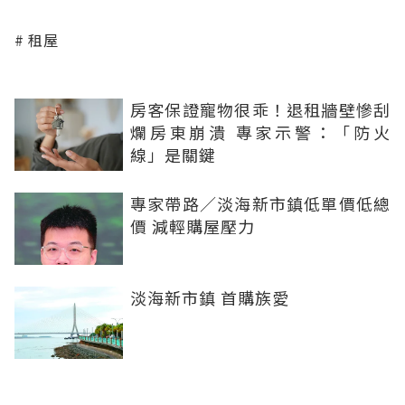
租屋
房客保證寵物很乖！退租牆壁慘刮
爛房東崩潰 專家示警：「防火
線」是關鍵
專家帶路／淡海新市鎮低單價低總
價 減輕購屋壓力
淡海新市鎮 首購族愛