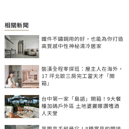
相關新聞
鐵件不鏽鋼用的好，也能為你打造
高質感中性神秘清冷居家
裝潢全程零探班：屋主人在海外，
17 坪北歐三房完工當天才「開
箱」
台中第一家「島語」開箱！9大餐
檯加碼戶外區 土地婆麗娜讚嗜酒
人天堂
氛圍高手就是它！8種常見的間接