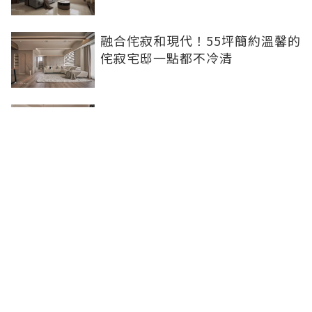
融合侘寂和現代！55坪簡約溫馨的
侘寂宅邸一點都不冷清
不想出門卻想小酌一杯？居家小酒
吧完成你的夢想
灰色特殊塗料空間高級美，巧妙揉
合兩種風格的27坪現代簡約居家
聯合線上公司 著作權所有 ©2025