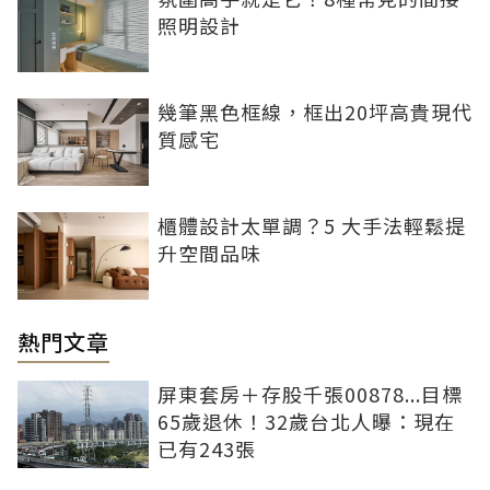
照明設計
幾筆黑色框線，框出20坪高貴現代
質感宅
櫃體設計太單調？5 大手法輕鬆提
升空間品味
熱門文章
屏東套房＋存股千張00878...目標
65歲退休！32歲台北人曝：現在
已有243張