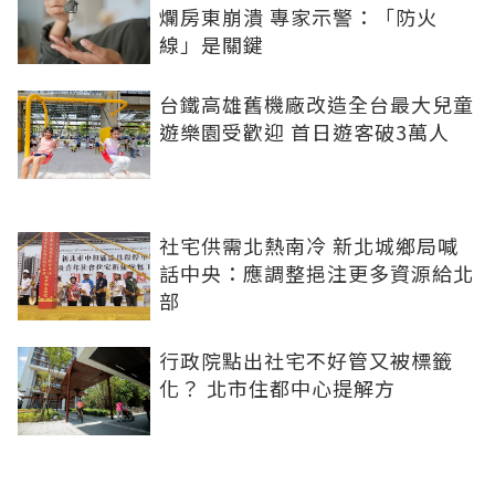
爛房東崩潰 專家示警：「防火
線」是關鍵
台鐵高雄舊機廠改造全台最大兒童
遊樂園受歡迎 首日遊客破3萬人
社宅供需北熱南冷 新北城鄉局喊
話中央：應調整挹注更多資源給北
部
行政院點出社宅不好管又被標籤
化？ 北市住都中心提解方