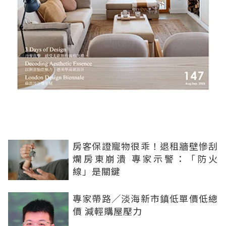
房客保證寵物很乖！退租牆壁慘刮
爛房東崩潰 專家示警：「防火
線」是關鍵
專家帶路／淡海新市鎮低單價低總
價 減輕購屋壓力