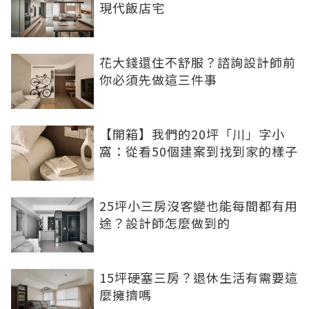
現代飯店宅
花大錢還住不舒服？諮詢設計師前
你必須先做這三件事
【開箱】我們的20坪「川」字小
窩：從看50個建案到找到家的樣子
25坪小三房沒客變也能每間都有用
途？設計師怎麼做到的
15坪硬塞三房？退休生活有需要這
麼擁擠嗎