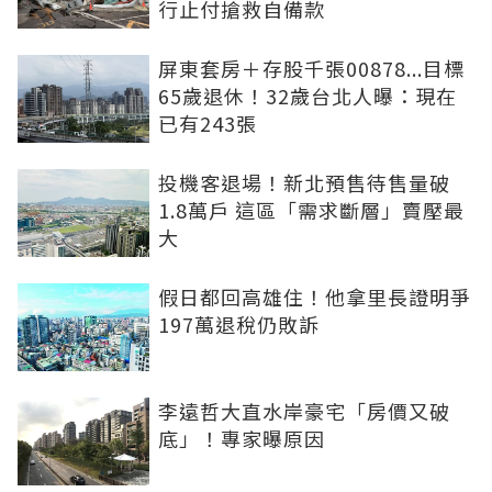
行止付搶救自備款
屏東套房＋存股千張00878...目標
65歲退休！32歲台北人曝：現在
已有243張
投機客退場！新北預售待售量破
1.8萬戶 這區「需求斷層」賣壓最
大
假日都回高雄住！他拿里長證明爭
197萬退稅仍敗訴
李遠哲大直水岸豪宅「房價又破
底」！專家曝原因