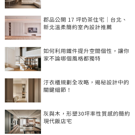
郡品公開 17 坪奶茶住宅｜台北、
新北溫柔簡約室內設計推薦
如何利用鐵件提升空間個性，讓你
家不論哪個風格都獨特
汙衣櫃規劃全攻略，揭秘設計中的
關鍵細節！
灰與木，形塑30坪率性質感的簡約
現代飯店宅