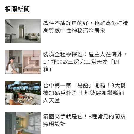
相關新聞
鐵件不鏽鋼用的好，也能為你打造
高質感中性神秘清冷居家
裝潢全程零探班：屋主人在海外，
17 坪北歐三房完工當天才「開
箱」
台中第一家「島語」開箱！9大餐
檯加碼戶外區 土地婆麗娜讚嗜酒
人天堂
氛圍高手就是它！8種常見的間接
照明設計