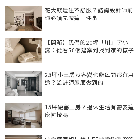
花大錢還住不舒服？諮詢設計師前
你必須先做這三件事
【開箱】我們的20坪「川」字小
窩：從看50個建案到找到家的樣子
25坪小三房沒客變也能每間都有用
途？設計師怎麼做到的
15坪硬塞三房？退休生活有需要這
麼擁擠嗎
融合侘寂和現代！55坪簡約溫馨的