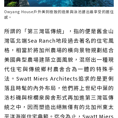
Owyang House戶外美到極致的造景與泳池譜出最享受的居住
感。
所謂的「第三灣區傳統」，指的便是舊金山
灣區北端Sea Ranch地段過去著名的住宅風
格，相當於將加州農場的橫向景物規劃結合
美國典型農場建築立面風貌，混搭出一種現
代住宅與傳統鄉村農舍合為一體的特殊手
法。Swatt Miers Architects追求的是更俐
落且時髦的內外布局，他們將上世紀中葉的
洛杉磯與棕櫚泉房舍形式再加進第三灣區傳
統之中，因而塑造出絕無僅有的北加州東太
平洋海岸住宅典範。迄今為止，Swatt Miers