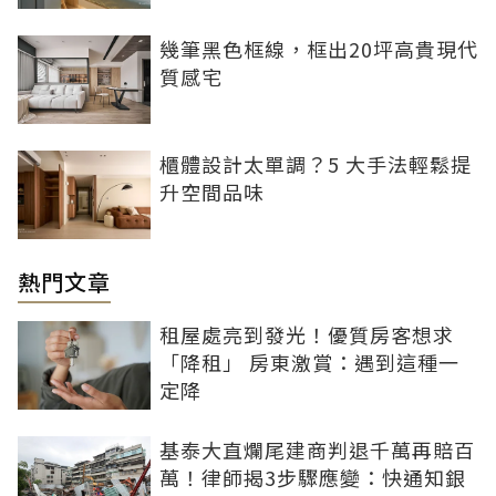
幾筆黑色框線，框出20坪高貴現代
質感宅
櫃體設計太單調？5 大手法輕鬆提
升空間品味
熱門文章
租屋處亮到發光！優質房客想求
「降租」 房東激賞：遇到這種一
定降
基泰大直爛尾建商判退千萬再賠百
萬！律師揭3步驟應變：快通知銀