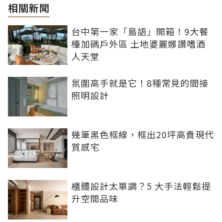
相關新聞
台中第一家「島語」開箱！9大餐
檯加碼戶外區 土地婆麗娜讚嗜酒
人天堂
氛圍高手就是它！8種常見的間接
照明設計
幾筆黑色框線，框出20坪高貴現代
質感宅
櫃體設計太單調？5 大手法輕鬆提
升空間品味