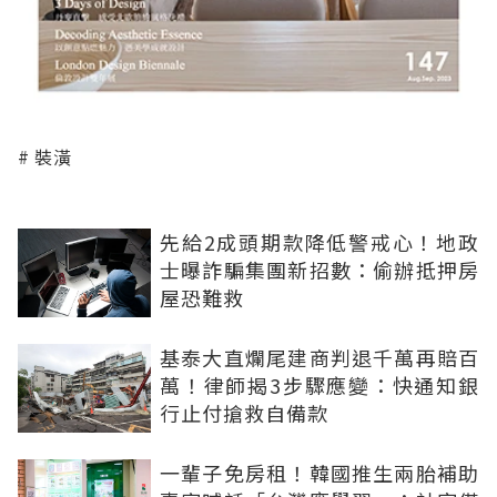
裝潢
先給2成頭期款降低警戒心！地政
士曝詐騙集團新招數：偷辦抵押房
屋恐難救
基泰大直爛尾建商判退千萬再賠百
萬！律師揭3步驟應變：快通知銀
行止付搶救自備款
一輩子免房租！韓國推生兩胎補助