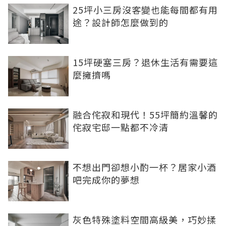
25坪小三房沒客變也能每間都有用
途？設計師怎麼做到的
15坪硬塞三房？退休生活有需要這
麼擁擠嗎
融合侘寂和現代！55坪簡約溫馨的
侘寂宅邸一點都不冷清
不想出門卻想小酌一杯？居家小酒
吧完成你的夢想
灰色特殊塗料空間高級美，巧妙揉