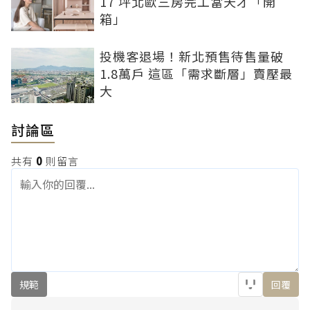
17 坪北歐三房完工當天才「開
箱」
投機客退場！新北預售待售量破
1.8萬戶 這區「需求斷層」賣壓最
大
討論區
共有
0
則留言
規範
回覆