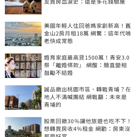
友買房血淚史：還是多花錢驗屋
美國年輕人住回爸媽家創新高！舊
金山2房月租18萬 網驚：這年代啃
老快成常態
婚育家庭最高貸1500萬！青安3.0
祭「離婚條款」 網酸：簡直變相
鼓勵不結婚
誠品撤出桃園市區、轉戰青埔？在
地人不滿喊團結 網戰翻：未來是
青埔的
股票回撤30％讓他旅遊也吃不下！
想轉買房收4％租金 網勸：房東沒
那麼好當