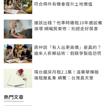
符合條件有機會提升土地價值
誰該出錢？他準時繳租10年遇設備
損壞 網喊房東修：別趕走好房客
房仲說「有人出更高價」是真的？
過來人拆解話術：假競爭製造恐慌
陽台擺床月租2.1萬！溫哥華爆極
端租屋亂象 網驚：台灣真天堂
熱門文章