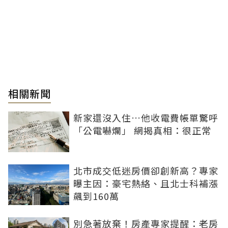
相關新聞
新家還沒入住…他收電費帳單驚呼
「公電嚇爛」 網揭真相：很正常
北市成交低迷房價卻創新高？專家
曝主因：豪宅熱絡、且北士科補漲
飆到160萬
別急著放棄！房產專家提醒：老房