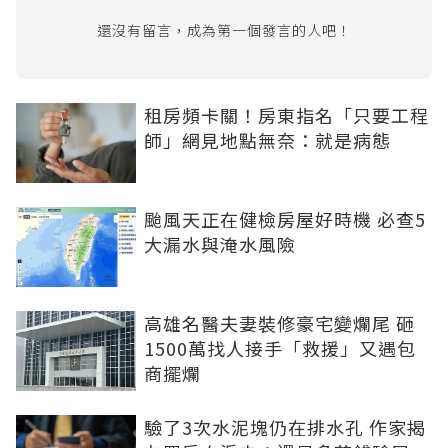
還沒有留言，成為第一個發言的人吧！
租房頻卡關！房東指名「只要工程
師」網見地點無奈：就是病態
颱風天正在健檢房屋好時機 必查5
大漏水與淹水風險
高雄名醫夫妻裝修豪宅變爛尾 砸
1500萬找人接手「救援」又遇包
商擺爛
驗了3次水泥塊仍在排水孔 作家揭