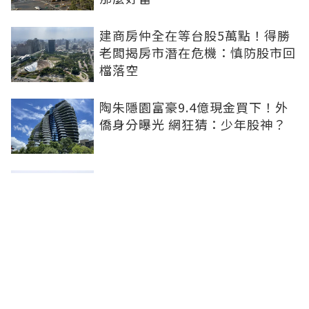
建商房仲全在等台股5萬點！得勝
老闆揭房市潛在危機：慎防股市回
檔落空
陶朱隱園富豪9.4億現金買下！外
僑身分曝光 網狂猜：少年股神？
樹林哪值得住、適合投資？網研究
一年排出前三名：北大特區勝出
雙北房價6月全面轉強！信義房價
指數出爐 台北市年漲逾6％、新北
轉正成長