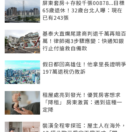
屏東套房＋存股千張00878...目標
65歲退休！32歲台北人曝：現在
已有243張
基泰大直爛尾建商判退千萬再賠百
萬！律師揭3步驟應變：快通知銀
行止付搶救自備款
假日都回高雄住！他拿里長證明爭
197萬退稅仍敗訴
租屋處亮到發光！優質房客想求
「降租」 房東激賞：遇到這種一
定降
裝潢全程零探班：屋主人在海外，