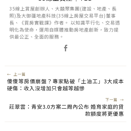
35線上賞屋創辦人、大囍聚集團(建設、地產、長
照)及大御疆地產科技(35線上房屋交易平台)董事
長、《買房實戰課》作者。 以知識平行化、交易透
明化為使命，運用自媒體推動房地產創新，致力提
供最公正、全面的服務。
←
上一篇
傻傻等房價崩盤？專家點破「土油工」3大成本
硬傷：收入沒增加只會越等越慘
下一篇
→
莊翠雲：青安3.0方案二周內公布 婚育家庭的貸
款額度將更優惠